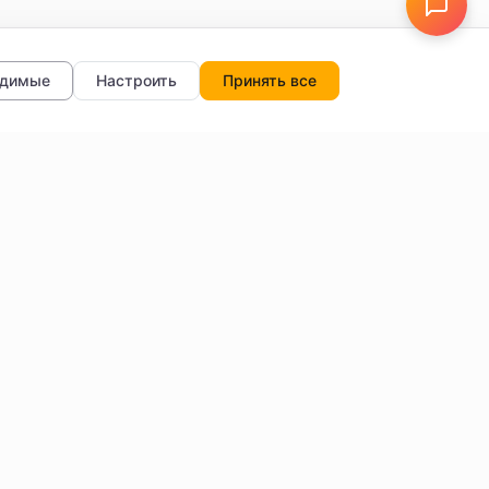
одимые
Настроить
Принять все
тры
О нас
Отзывы
FAQ
Блог
Обратная связь
Настройки данных
и