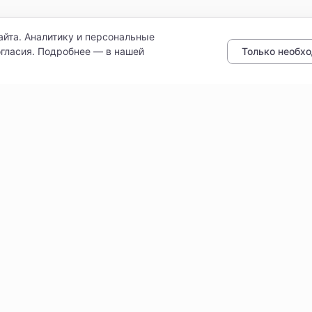
айта. Аналитику и персональные
Только необх
гласия. Подробнее — в нашей
ботку персональных данных
Доставка
Как читать бейджи и филь
Проверенные поставщики
литури» · ИНН 9102052170 · ОГРН 1149102107461
Политика конфиденциальност