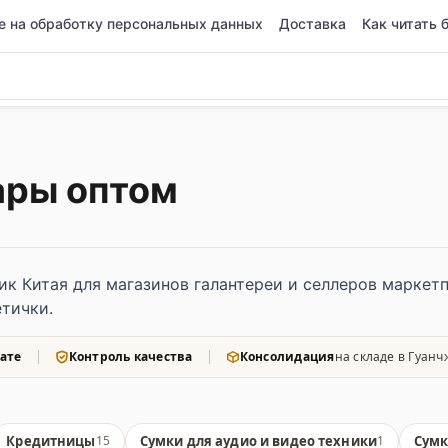
е на обработку персональных данных
Доставка
Как читать 
ары оптом
ик Китая для магазинов галантереи и селлеров маркетп
тички.
ате
Контроль качества
Консолидация
на складе в Гуанч
Кредитницы
Сумки для аудио и видео техники
Сумк
15
1