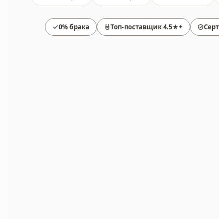
0% брака
Топ-поставщик 4.5★+
Сер
Товары