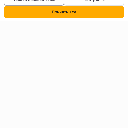
Принять все
Каталог
Поиск
Корзина
Профиль
Контакты
Договор оферты
Согласие на обработку
Доставка
персональных данных
Как читать бейджи и
О нас
фильтры