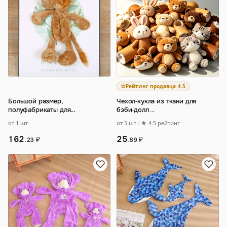
Рейтинг продавца 4.5
Большой размер,
Чехол‑кукла из ткани для
полуфабрикаты для
бэби‑долл
…
самостоятельного изготовления
от 1 шт
от 5 шт
★ 4.5 рейтинг
кукол, кожаный каркас для
…
162
25
₽
₽
.23
.89