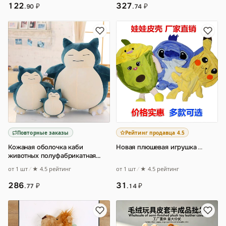
122
327
₽
₽
.90
.74
Повторные заказы
Рейтинг продавца 4.5
Кожаная оболочка каби
Новая плюшевая игрушка
…
животных полуфабрикатная
кожаная чехол плюшевая
от 1 шт
★ 4.5 рейтинг
от 1 шт
★ 4.5 рейтинг
игрушка кожаная обол
…
31
286
₽
₽
.14
.77