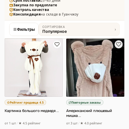
шкуры из плюша, флиса, велюра и других
Срок поставки
25–45 дней
Закупка по предоплате
материалов, разные размеры и расцветки, в том
Контроль качества
числе с готовыми элементами кроя и выкройками.
Консолидация
на складе в Гуанчжоу
СОРТИРОВКА
Фильтры
›
Популярное
Товары
Рейтинг продавца 4.5
Повторные заказы
Картинка большого медведя
…
Американский плюшевый
мишка
…
от 1 шт
★ 4.5 рейтинг
от 3 шт
★ 4.0 рейтинг