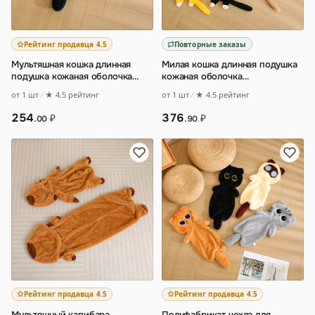
Рейтинг продавца 4.5
Повторные заказы
Мультяшная кошка длинная
Милая кошка длинная подушка
подушка кожаная оболочка
кожаная оболочка
полуфабрикатная плюшевая
полуфабрикатная плюшевая
от 1 шт
★ 4.5 рейтинг
от 1 шт
★ 4.5 рейтинг
игрушка Черная
…
игрушка котенок кукл
…
254
376
₽
₽
.00
.90
Рейтинг продавца 4.5
Рейтинг продавца 4.5
Мультяшный капибара
…
Полуфабрикат чехла для