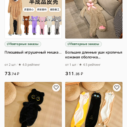
Повторные заказы
Повторные заказы
Плюшевый игрушечный мишка
…
Большие длинные уши кроличья
кожаная оболочка
полуфабрикат плюшевая
от 2 шт
★ 4.0 рейтинг
от 1 шт
★ 4.5 рейтинг
игрушка кукла кролик п
…
73
311
₽
₽
.74
.35