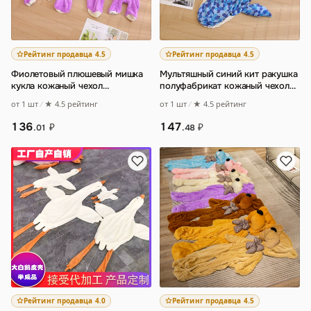
Рейтинг продавца 4.5
Рейтинг продавца 4.5
Фиолетовый плюшевый мишка
Мультяшный синий кит ракушка
кукла кожаный чехол
полуфабрикат кожаный чехол
полуфабрикат плюшевая
плюшевая игрушка большой
от 1 шт
★ 4.5 рейтинг
от 1 шт
★ 4.5 рейтинг
игрушка обнимающая кук
…
синий кит
…
136
147
₽
₽
.01
.48
Рейтинг продавца 4.0
Рейтинг продавца 4.5