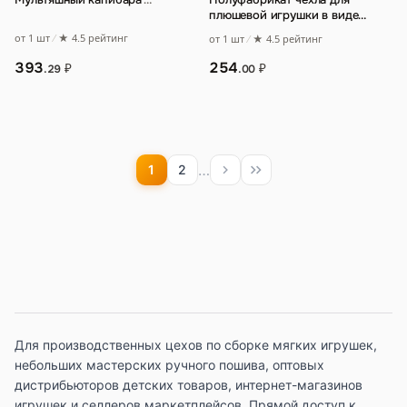
плюшевой игрушки в виде
длинной подушки с
от 1 шт
★ 4.5 рейтинг
от 1 шт
★ 4.5 рейтинг
изображением милого котён
…
393
254
₽
₽
.29
.00
…
1
2
Для производственных цехов по сборке мягких игрушек,
небольших мастерских ручного пошива, оптовых
дистрибьюторов детских товаров, интернет-магазинов
игрушек и селлеров маркетплейсов. Прямой доступ к