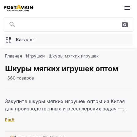
Перейти к основному содержимому
Каталог
Главная
Игрушки
Шкуры мягких игрушек
Шкуры мягких игрушек оптом
660 товаров
Закупите шкуры мягких игрушек оптом из Китая
для производственных и реселлерских задач —
подходит для фабрик-сборщиков, мастерских по
Ещё
пошиву, мультибрендовых детских магазинов и
селлеров Wildberries и Ozon. В ассортименте