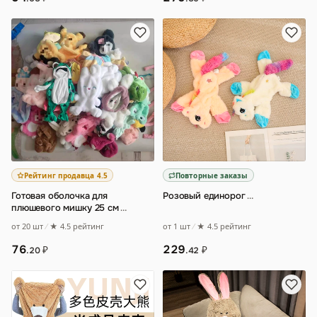
Рейтинг продавца 4.5
Повторные заказы
Готовая оболочка для
Розовый единорог
…
плюшевого мишку 25 см
…
от 1 шт
★ 4.5 рейтинг
от 20 шт
★ 4.5 рейтинг
229
76
₽
₽
.42
.20