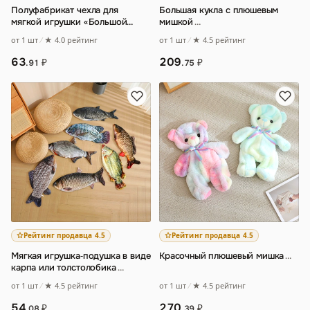
Полуфабрикат чехла для
Большая кукла с плюшевым
мягкой игрушки «Большой
мишкой
…
белый гусь»
от 1 шт
★ 4.0 рейтинг
от 1 шт
★ 4.5 рейтинг
63
209
₽
₽
.91
.75
Рейтинг продавца 4.5
Рейтинг продавца 4.5
Мягкая игрушка‑подушка в виде
Красочный плюшевый мишка
…
карпа или толстолобика
…
от 1 шт
★ 4.5 рейтинг
от 1 шт
★ 4.5 рейтинг
270
54
₽
₽
.39
.08