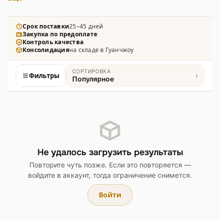
офисных комплексов и IT-интеграторов. В каталоге
решения для контроля доступа, регистрации
рабочего времени и персонализированного входа.
Срок поставки
25–45 дней
Закупка по предоплате
Контроль качества
Консолидация
на складе в Гуанчжоу
СОРТИРОВКА
Фильтры
›
Популярное
Товары
Не удалось загрузить результаты
Повторите чуть позже. Если это повторяется —
войдите в аккаунт, тогда ограничение снимется.
Войти