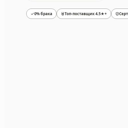
0% брака
Топ-поставщик 4.5★+
Сер
Товары