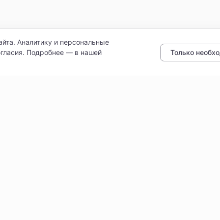
айта. Аналитику и персональные
Только необх
гласия. Подробнее — в нашей
ботку персональных данных
Доставка
Как читать бейджи и филь
Проверенные поставщики
литури» · ИНН 9102052170 · ОГРН 1149102107461
Политика конфиденциальност