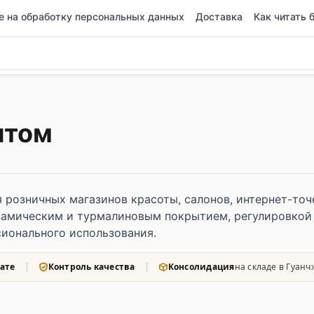
е на обработку персональных данных
Доставка
Как читать 
птом
 розничных магазинов красоты, салонов, интернет-точек
рамическим и турмалиновым покрытием, регулировкой
ионального использования.
ате
Контроль качества
Консолидация
на складе в Гуанч