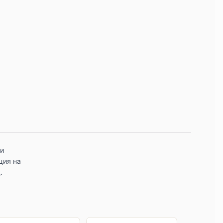
 и
ция на
.