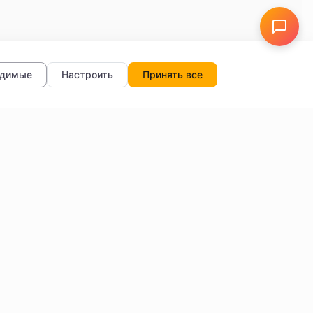
одимые
Настроить
Принять все
тры
О нас
Отзывы
FAQ
Блог
Обратная связь
Настройки данных
и