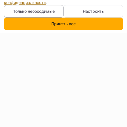
конфиденциальности
.
Только необходимые
Настроить
Принять все
Каталог
Поиск
Корзина
Профиль
Контакты
Договор оферты
Согласие на обработку
Доставка
персональных данных
Как читать бейджи и
О нас