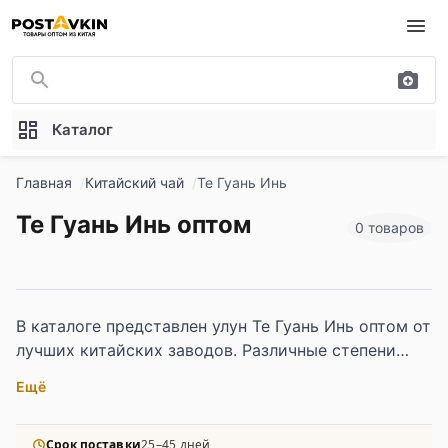
Перейти к основному содержимому
Каталог
Главная
Китайский чай
Те Гуань Инь
Те Гуань Инь оптом
0 товаров
В каталоге представлен улун Те Гуань Инь оптом от
лучших китайских заводов. Различные степени
ферментации, выдержки и вкусовые профили: от
Ещё
цветочных нот до глубокого орехового вкуса.
Премиальное сырье высокого качества.
Срок поставки
25–45 дней