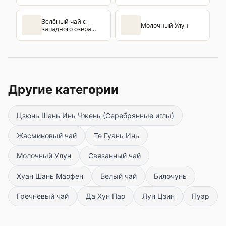
Зелёный чай с
Молочный Улун
западного озера
Лунцзин
Другие категории
Цзюнь Шань Инь Чжень (Серебрянные иглы)
Жасминовый чай
Те Гуань Инь
Молочный Улун
Связанный чай
Хуан Шань Маофен
Белый чай
Билочунь
Гречневый чай
Да Хун Пао
Лун Цзин
Пуэр