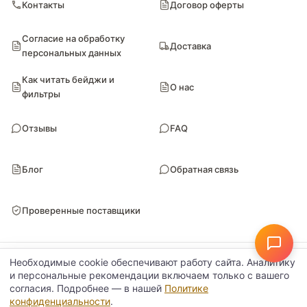
Контакты
Договор оферты
Согласие на обработку
Доставка
персональных данных
Как читать бейджи и
О нас
фильтры
Отзывы
FAQ
Блог
Обратная связь
Проверенные поставщики
© Поставкин 2026
ООО «Блитури» · ИНН 9102052170 · ОГРН 1149102107461
Необходимые cookie обеспечивают работу сайта. Аналитику
Настройки данных
Политика конфиденциальности
и персональные рекомендации включаем только с вашего
согласия. Подробнее — в нашей
Политике
конфиденциальности
.