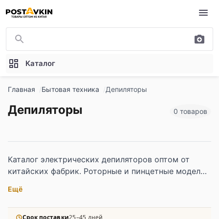
Перейти к основному содержимому
Каталог
Главная
Бытовая техника
Депиляторы
Депиляторы
0 товаров
Каталог электрических депиляторов оптом от
китайских фабрик. Роторные и пинцетные модели
для тела, лица и зоны бикини с разными
Ещё
насадками и функциями нагрева.
Срок поставки
25–45 дней