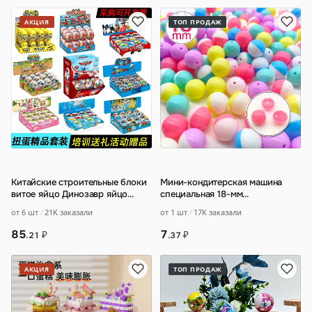
АКЦИЯ
ТОП ПРОДАЖ
Китайские строительные блоки
Мини-кондитерская машина
витое яйцо Динозавр яйцо
специальная 18-мм
автомобиль поезд головоломка
кондитерская
от 6 шт
21K заказали
от 1 шт
17K заказали
собранн
…
85
7
₽
₽
.21
.37
АКЦИЯ
ТОП ПРОДАЖ