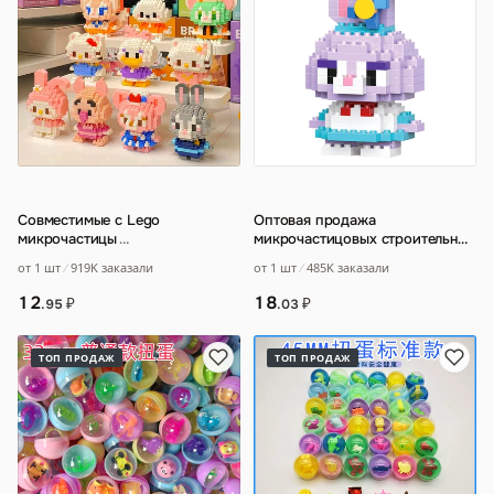
Совместимые с Lego
Оптовая продажа
микрочастицы
…
микрочастицовых строительных
блоков
…
от 1 шт
919K заказали
от 1 шт
485K заказали
12
18
₽
₽
.95
.03
ТОП ПРОДАЖ
ТОП ПРОДАЖ