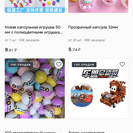
Новая капсульная игрушка 50
Прозрачный капсула 32мм
мм с полноцветными игрушками
Bubu Kapu
…
от 20 шт
49K заказали
от 1 шт
53K заказали
5
9
₽
₽
.74
.01
ТОП ПРОДАЖ
ТОП ПРОДАЖ
100-миллиметровый шарик-
Завод-изготовитель
…