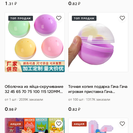
0
1
₽
₽
.82
.31
ТОП ПРОДАЖ
ТОП ПРОДАЖ
Оболочка из яйца-скручивание
Точная копия подарка Гача Гача
32 45 65 70 75 100 115 120MM
игровая приставка Гача
шарик из яйца-скручивание из
шариком Гача Гача ПП
от 1 шт
2039K заказали
от 100 шт
1317K заказали
ско
…
пластиковый мяч
…
0
0
₽
₽
.98
.82
АКЦИЯ
АКЦИЯ