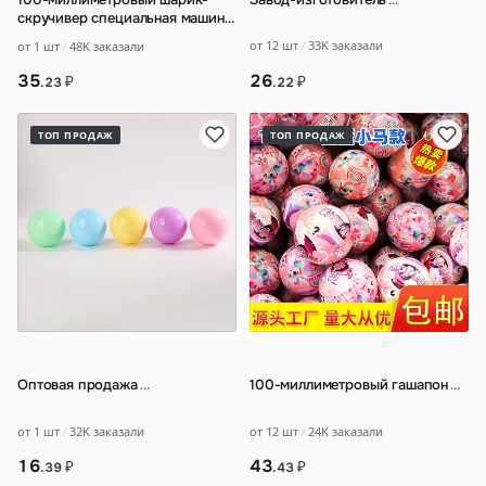
скручивер специальная машина
для прозрачного скручивания-
от 12 шт
33K заказали
от 1 шт
48K заказали
полуцветн
…
26
35
₽
₽
.22
.23
ТОП ПРОДАЖ
ТОП ПРОДАЖ
Оптовая продажа
…
100-миллиметровый гашапон
…
от 1 шт
32K заказали
от 12 шт
24K заказали
16
43
₽
₽
.39
.43