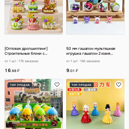
[Оптовая дропшиппинг]
50 мм гашапон мультяшная
Строительные блоки с
игрушка гашапон 2 юаня
имитацией десертного торта
…
монетоприемный автомат
от 1 шт
17K заказали
от 1 шт
16K заказали
детская коробка яйц
…
16
9
₽
₽
.88
.01
ТОП ПРОДАЖ
ТОП ПРОДАЖ