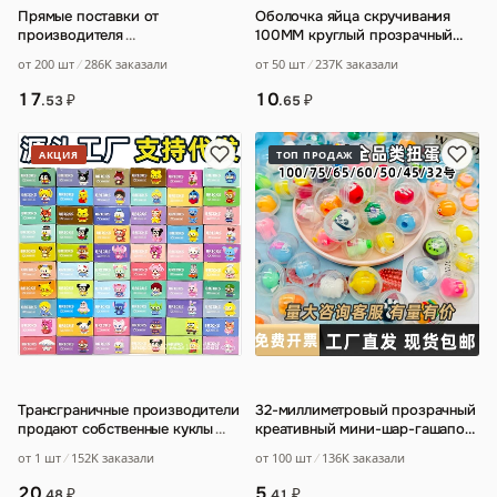
Прямые поставки от
Оболочка яйца скручивания
производителя
…
100MM круглый прозрачный
большой скручивание машина
от 200 шт
286K заказали
от 50 шт
237K заказали
для макаронн
…
17
10
₽
₽
.53
.65
АКЦИЯ
ТОП ПРОДАЖ
Трансграничные производители
32-миллиметровый прозрачный
продают собственные куклы
…
креативный мини-шар-гашапон
с мультяшным дизайном
…
от 1 шт
152K заказали
от 100 шт
136K заказали
20
5
₽
₽
.48
.41