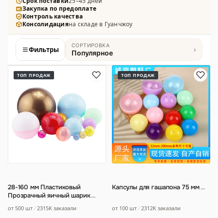
серии, интерактивные и развивающие модели — с
Срок поставки
25–45 дней
Закупка по предоплате
разными механизмами открытия и упаковкой в
Контроль качества
пластиковые или биоразлагаемые капсулы.
Консолидация
на складе в Гуанчжоу
СОРТИРОВКА
Фильтры
›
Популярное
Товары
ТОП ПРОДАЖ
ТОП ПРОДАЖ
28-160 мм Пластиковый
Капсулы для гашапона 75 мм
…
Прозрачный яичный шарик
…
от 100 шт
2312K заказали
от 500 шт
2315K заказали