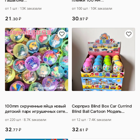
гашапона
…
пленки 100 мм
…
от 1 шт
13K заказали
от 100 шт
10K заказали
21
30
₽
₽
.30
.97
100mm скрученные яйца новый
Сюрприз Blind Box Car Currind
детский парк игрушечных сетей
Blind Ball Cartoon Модель
красный скручивание яйцо
игрушечной машины
от 220 шт
8.7K заказали
от 12 шт
7.4K заказали
машина
…
32
32
₽
₽
.77
.61