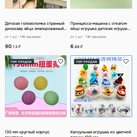
Детская головоломка странный
Принцесса-машина с откатом
динозавр яйца эмалированный
яйцо игрушка детская игрушка
динозавр модель тиранозавра
автомобиль мультфильм
от 1 шт
14K заказали
от 1 шт
13K заказали
репса
…
автомобиль п
…
90
6
₽
₽
.13
.88
ТОП ПРОДАЖ
ТОП ПРОДАЖ
130 мм круглый корпус
Капсульная игрушка из цветной