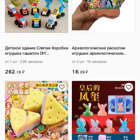
Детское здание Слепая Коробка
Археологические раскопки
игрушка гашапон DIY
игрушки археологические
строительные блоки
инструменты Пластиковые
от 1 шт
2.8K заказали
от 2 шт
1K заказали
мультфильм милое твор
…
динозавры ископае
…
262
16
₽
₽
.19
.39