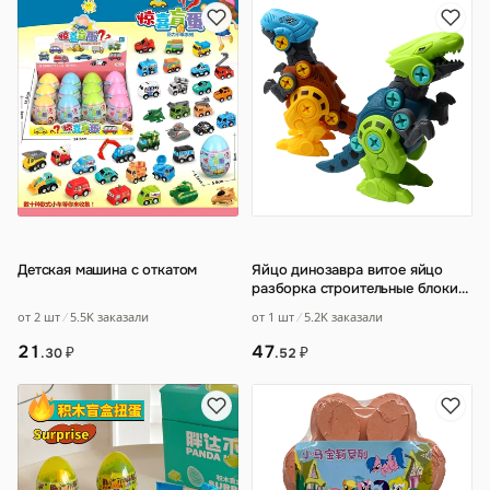
Детская машина с откатом
Яйцо динозавра витое яйцо
разборка строительные блоки
динозавра игрушки DIY Детская
от 2 шт
5.5K заказали
от 1 шт
5.2K заказали
развив
…
21
47
₽
₽
.30
.52