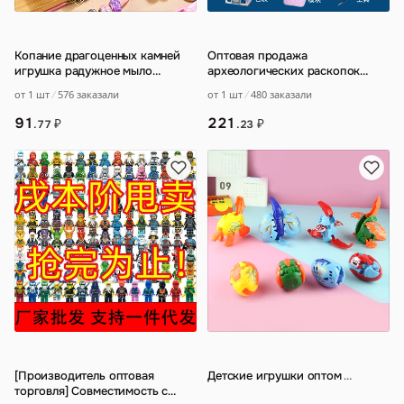
Копание драгоценных камней
Оптовая продажа
игрушка радужное мыло
археологических раскопок
археологические раскопки для
Fengxi археологической
от 1 шт
576 заказали
от 1 шт
480 заказали
мальчиков и
…
королевы Пино
91
221
₽
₽
.77
.23
[Производитель оптовая
Детские игрушки оптом
…
торговля] Совместимость с