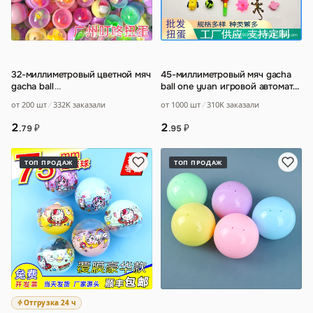
32-миллиметровый цветной мяч
45-миллиметровый мяч gacha
gacha ball
…
ball one yuan игровой автомат
маленький подарок 4
…
от 200 шт
332K заказали
от 1000 шт
310K заказали
2
2
₽
₽
.79
.95
ТОП ПРОДАЖ
ТОП ПРОДАЖ
Отгрузка 24 ч