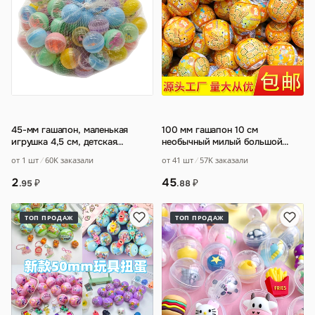
45-мм гашапон, маленькая
100 мм гашапон 10 см
игрушка 4,5 см, детская
необычный милый большой
игрушка, 2 юаня, подарочный
игрушечный оптовый гашапон
от 1 шт
60K заказали
от 41 шт
57K заказали
шарик, произв
…
автомат подарочный
…
2
45
₽
₽
.95
.88
ТОП ПРОДАЖ
ТОП ПРОДАЖ