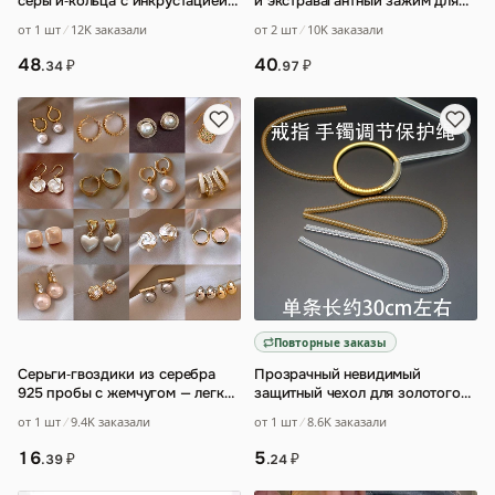
серьги‑кольца с инкрустацией
и экстравагантный зажим для
стразами
…
ушей с бриллиантами
от 1 шт
12K заказали
от 2 шт
10K заказали
48
40
₽
₽
.34
.97
Повторные заказы
Серьги‑гвоздики из серебра
Прозрачный невидимый
925 пробы с жемчугом — легкая
защитный чехол для золотого
роскошь
…
браслета
…
от 1 шт
9.4K заказали
от 1 шт
8.6K заказали
16
5
₽
₽
.39
.24