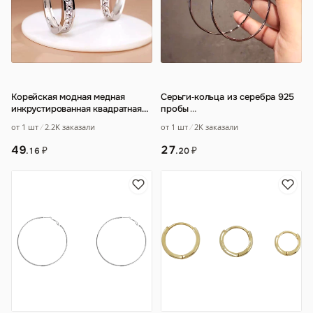
Корейская модная медная
Серьги‑кольца из серебра 925
инкрустированная квадратная
пробы
…
цирконовая ушная колечка
от 1 шт
2.2K заказали
от 1 шт
2K заказали
легкая экстра
…
49
27
₽
₽
.16
.20