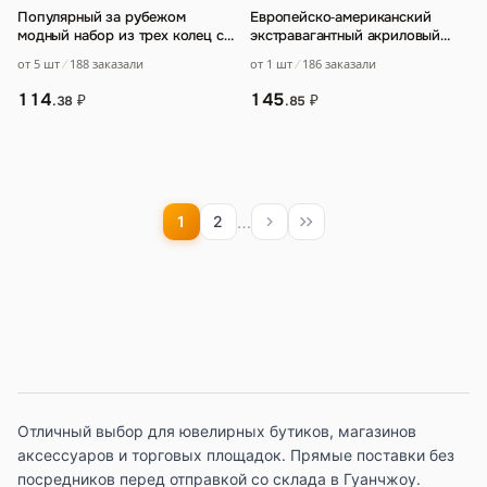
Популярный за рубежом
Европейско‑американский
модный набор из трех колец с
экстравагантный акриловый
золотым покрытием
модный браслет в стиле
от 5 шт
188 заказали
от 1 шт
186 заказали
инстаграм
…
114
145
₽
₽
.38
.85
…
1
2
Отличный выбор для ювелирных бутиков, магазинов
аксессуаров и торговых площадок. Прямые поставки без
посредников перед отправкой со склада в Гуанчжоу.