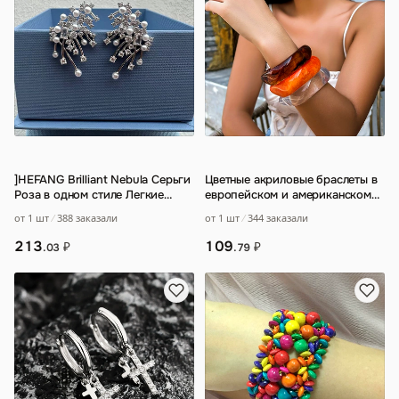
]HEFANG Brilliant Nebula Серьги
Цветные акриловые браслеты в
Роза в одном стиле Легкие
европейском и американском
роскошные элегантные
стиле для женщин
…
от 1 шт
388 заказали
от 1 шт
344 заказали
серебряные
…
213
109
₽
₽
.03
.79