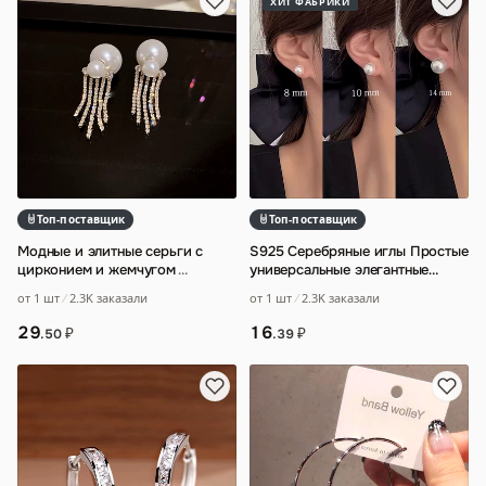
ХИТ ФАБРИКИ
Топ-поставщик
Топ-поставщик
Модные и элитные серьги с
S925 Серебряные иглы Простые
цирконием и жемчугом
…
универсальные элегантные
жемчужные серьги Женские
от 1 шт
2.3K заказали
от 1 шт
2.3K заказали
легкие Роск
…
29
16
₽
₽
.50
.39