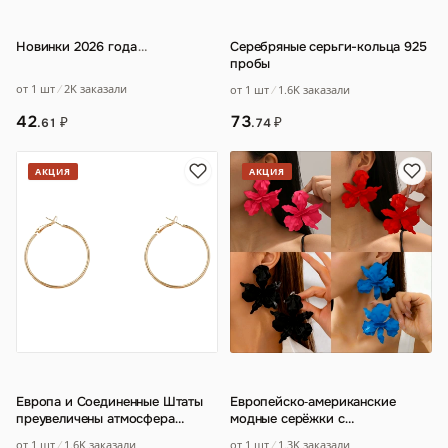
Новинки 2026 года
…
Серебряные серьги-кольца 925
пробы
от 1 шт
2K заказали
от 1 шт
1.6K заказали
42
73
₽
₽
.61
.74
АКЦИЯ
АКЦИЯ
Европа и Соединенные Штаты
Европейско‑американские
преувеличены атмосфера
модные серёжки с
простой обруч серьги женщин
нестандартным объёмным
от 1 шт
1.6K заказали
от 1 шт
1.3K заказали