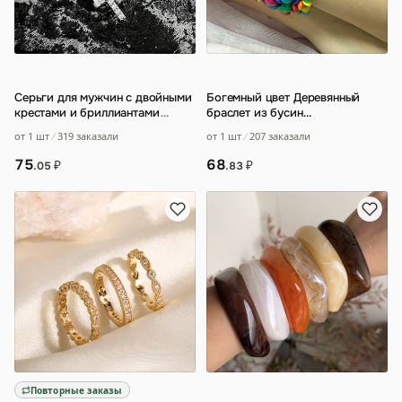
Серьги для мужчин с двойными
Богемный цвет Деревянный
крестами и бриллиантами
…
браслет из бусин
Преувеличенный универсальный
от 1 шт
319 заказали
от 1 шт
207 заказали
эластичный браслет
…
75
68
₽
₽
.05
.83
Повторные заказы