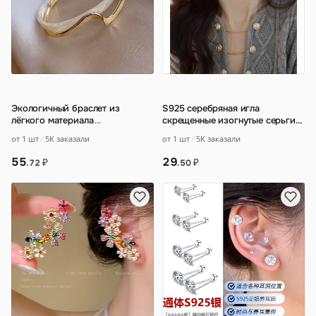
Экологичный браслет из
S925 серебряная игла
лёгкого материала
…
скрещенные изогнутые серьги
высокого уровня корейский
от 1 шт
5K заказали
от 1 шт
5K заказали
нишевые дизайн
…
55
29
₽
₽
.72
.50