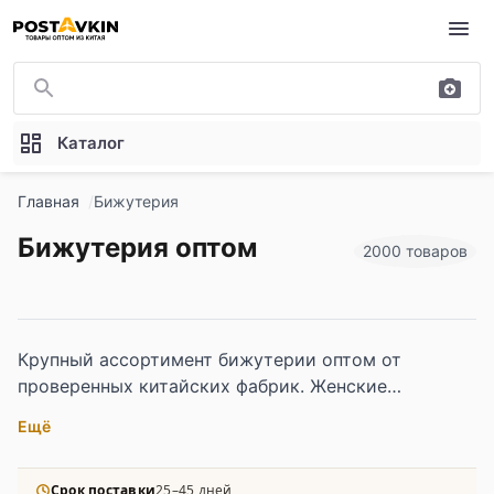
Перейти к основному содержимому
Каталог
Главная
Бижутерия
Бижутерия оптом
2000 товаров
Крупный ассортимент бижутерии оптом от
проверенных китайских фабрик. Женские
украшения, мужские аксессуары, детская
Ещё
бижутерия и нагрудные значки различных стилей и
материалов.
Срок поставки
25–45 дней