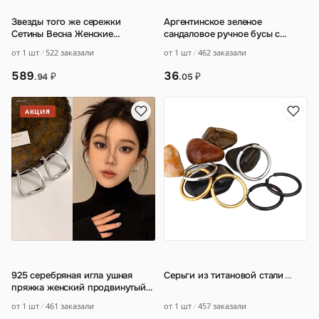
Звезды того же сережки
Аргентинское зеленое
Сетины Весна Женские
сандаловое ручное бусы с
европейские и американские
одним кругом с ароматным
от 1 шт
522 заказали
от 1 шт
462 заказали
легкие экстравагант
…
браслет четки ювели
…
589
36
₽
₽
.94
.05
АКЦИЯ
925 серебряная игла ушная
Серьги из титановой стали
…
пряжка женский продвинутый
сенсорный круг серьги 2024
от 1 шт
457 заказали
от 1 шт
461 заказали
новый взры
…