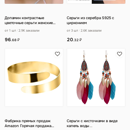
Допамин контрастные
Серьги из серебра S925 с
цветочные серьги женские
цирконием
легкие экстравагантные
…
от 1 шт
2.9K заказали
от 3 шт
2.6K заказали
96
20
₽
₽
.68
.32
Фабрика прямых продаж
Серьги с кисточками в виде
Amazon Горячая продажа
капель воды
…