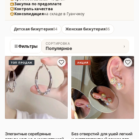
Закупка по предоплате
Контроль качества
Консолидация
на складе в Гуанчжоу
Детская бижутерия
84
Женская бижутерия
86
СОРТИРОВКА
Фильтры
›
Популярное
Товары
ТОП ПРОДАЖ
АКЦИЯ
Элегантные серебряные
Без отверстий для ушей легкий