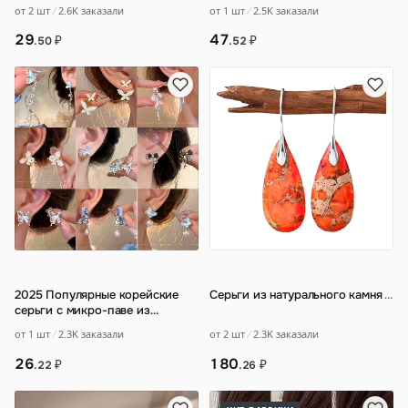
геометрическая металлическая
от 2 шт
2.6K заказали
от 1 шт
2.5K заказали
повязка
29
47
₽
₽
.50
.52
2025 Популярные корейские
Серьги из натурального камня
…
серьги с микро-паве из
циркония в форме банта для
от 2 шт
2.3K заказали
от 1 шт
2.3K заказали
женщин
…
180
26
₽
₽
.26
.22