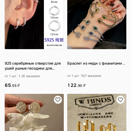
925 серебряные отверстия для
Браслет из меди с фианитами
…
ушей ушные гвоздики для
женщин
…
от 1 шт
927 заказали
от 1 шт
1.2K заказали
122
65
₽
₽
.90
.55