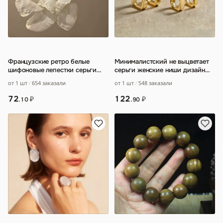
Французские ретро белые
Минималистский не выцветает
шифоновые лепестки серьги
серьги женские ниши дизайн
легкие экстравагантные серьги
прямоугольный холодный ветер
от 1 шт
654 заказали
от 1 шт
548 заказали
новый
…
72
122
₽
₽
.10
.90