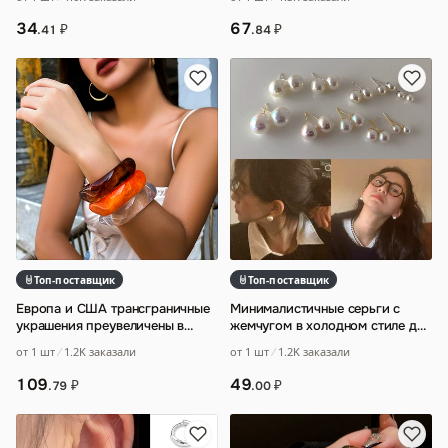
в холодном с
…
цветочным дизайном
…
34
67
₽
₽
.41
.84
Топ-поставщик
Топ-поставщик
Европа и США трансграничные
Минималистичные серьги с
украшения преувеличены в
жемчугом в холодном стиле для
Wind нерегулярный
женщин
…
от 1 шт
1.2K заказали
от 1 шт
1.2K заказали
полупрозрачный брас
…
109
49
₽
₽
.79
.00