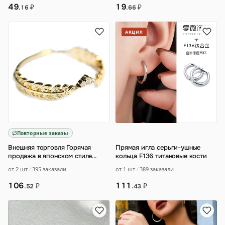
19
49
₽
₽
.66
.16
АКЦИЯ
Повторные заказы
Внешняя торговля Горячая
Прямая игла серьги-ушные
продажа в японском стиле
кольца F136 титановые кости
Легкое роскошное медное
от 2 шт
395 заказали
от 1 шт
389 заказали
позолоченное мал
…
106
111
₽
₽
.52
.43