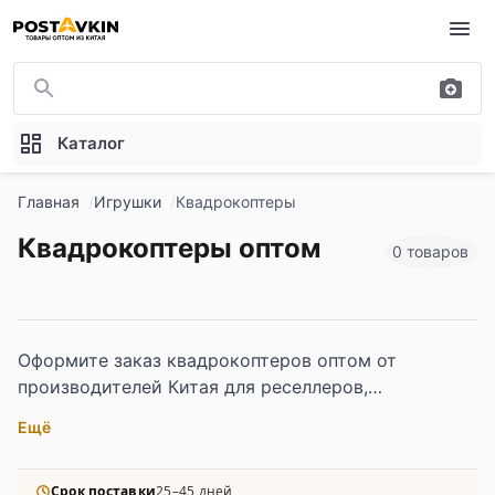
Перейти к основному содержимому
Каталог
Главная
Игрушки
Квадрокоптеры
Квадрокоптеры оптом
0 товаров
Оформите заказ квадрокоптеров оптом от
производителей Китая для реселлеров,
образовательных программ и HoReCa-закупок. В
Ещё
каталоге — модели с камерой, FPV-системами,
стабилизацией, режимами полёта и различным
уровнем сложности: от детских до
Срок поставки
25–45 дней