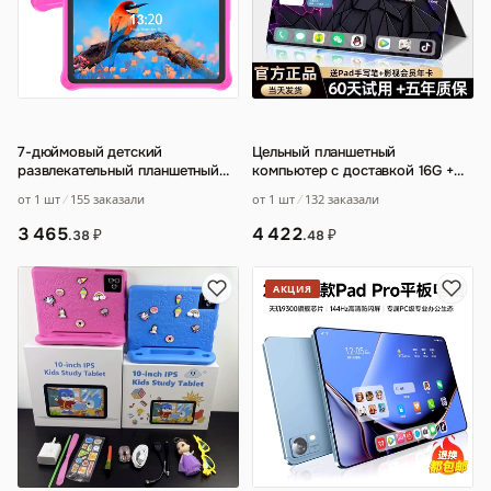
7-дюймовый детский
Цельный планшетный
развлекательный планшетный
компьютер с доставкой 16G +
компьютер Tablet PC с
1024G Snapdragon 888
…
от 1 шт
155 заказали
от 1 шт
132 заказали
защитным силиконовым ч
…
3 465
4 422
₽
₽
.38
.48
АКЦИЯ