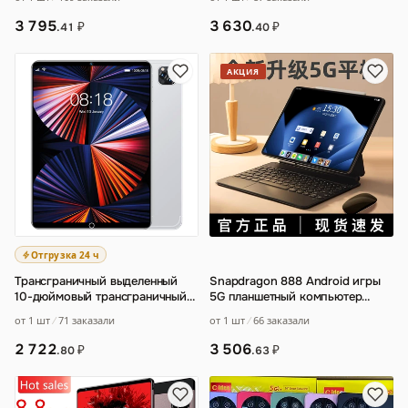
компьютера
для раз
…
3 795
3 630
₽
₽
.41
.40
АКЦИЯ
Отгрузка 24 ч
Трансграничный выделенный
Snapdragon 888 Android игры
10-дюймовый трансграничный
5G планшетный компьютер
планшет Pro11 2-в-1 Android-
обучающая машина 2-в-1
от 1 шт
71 заказали
от 1 шт
66 заказали
карта-вст
…
2 722
3 506
₽
₽
.80
.63