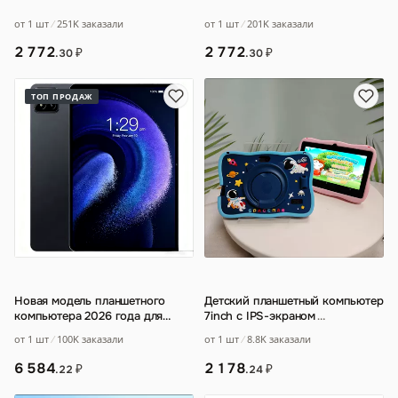
от 1 шт
251K заказали
от 1 шт
201K заказали
2 772
2 772
₽
₽
.30
.30
ТОП ПРОДАЖ
Новая модель планшетного
Детский планшетный компьютер
компьютера 2026 года для
7inch с IPS-экраном
…
международного рынка
…
от 1 шт
100K заказали
от 1 шт
8.8K заказали
6 584
2 178
₽
₽
.22
.24