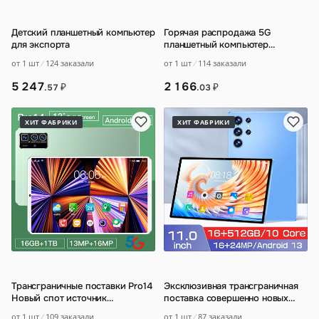
Детский планшетный компьютер
Горячая распродажа 5G
для экспорта
планшетный компьютер
обучающая машина два в одном
от 1 шт
124 заказали
от 1 шт
114 заказали
онлайн-класс развл
…
5 247
2 166
₽
₽
.57
.03
ХИТ ФАБРИКИ
ХИТ ФАБРИКИ
Трансграничные поставки Pro14
Эксклюзивная трансграничная
Новый спот источник
поставка совершенно новых
интеллектуального планшетного
смарт-планшетов S23U 16+512G
от 1 шт
109 заказали
от 1 шт
87 заказали