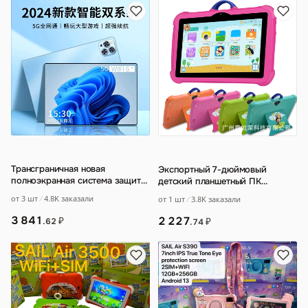
Трансграничная новая
Экспортный 7-дюймовый
полноэкранная система защиты
детский планшетный ПК
глаз высокой четкости 5G для
Android7
…
от 3 шт
4.8K заказали
от 1 шт
3.8K заказали
онлайн-обуч
…
3 841
2 227
₽
₽
.62
.74