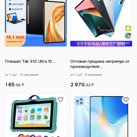
Планшет Tab S10 Ultra 10
…
Оптовая продажа напрямую от
производителя
…
от 1 шт
15 заказали
от 1 шт
9 заказали
165
2 970
₽
₽
.02
.32