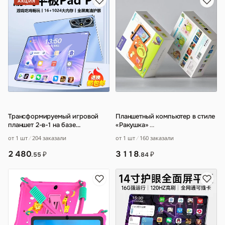
АКЦИЯ
Трансформируемый игровой
Планшетный компьютер в стиле
планшет 2-в-1 на базе
«Ракушка»
…
процессора Dimensity 9300
…
от 1 шт
204 заказали
от 1 шт
160 заказали
2 480
3 118
₽
₽
.55
.84