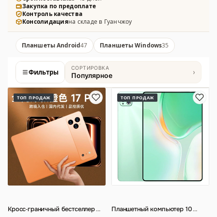
Закупка по предоплате
расширенными мультимедийными возможностями.
Контроль качества
Консолидация
на складе в Гуанчжоу
Планшеты Android
47
Планшеты Windows
35
СОРТИРОВКА
Фильтры
›
Популярное
Товары
ТОП ПРОДАЖ
ТОП ПРОДАЖ
Кросс‑граничный бестселлер
…
Планшетный компьютер 10
…