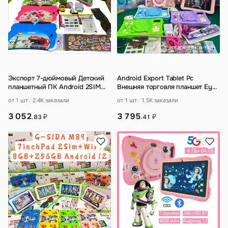
Экспорт 7-дюймовый Детский
Android Export Tablet Pc
планшетный ПК Android 2SIM
Внешняя торговля планшет Eyes
Android call Tablet Pc Tab
Protection Kids Tab
от 1 шт
2.4K заказали
от 1 шт
1.5K заказали
3 052
3 795
₽
₽
.83
.41