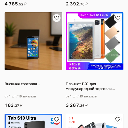
4 785
2 392
₽
₽
.52
.76
Внешняя торговля
…
Планшет P20 для
международной торговли
…
от 1 шт
19 заказали
от 1 шт
19 заказали
163
3 267
₽
₽
.37
.36