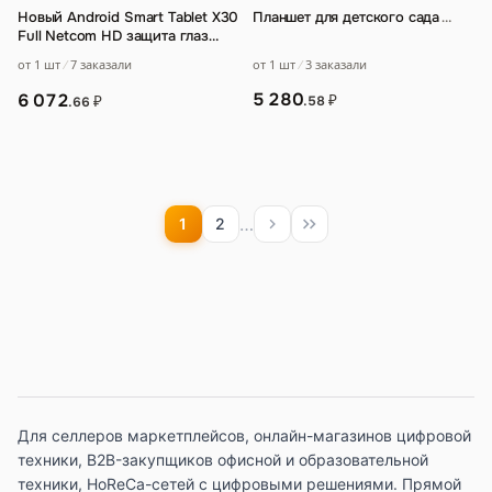
Новый Android Smart Tablet X30
Планшет для детского сада
…
Full Netcom HD защита глаз
офисная обучающая игра
от 1 шт
3 заказали
от 1 шт
7 заказали
планшетны
…
5 280
6 072
₽
₽
.58
.66
…
1
2
Для селлеров маркетплейсов, онлайн-магазинов цифровой
техники, B2B-закупщиков офисной и образовательной
техники, HoReCa-сетей с цифровыми решениями. Прямой