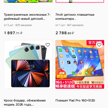
Трансграничные эксклюзные 7-
7inch детских планшетных
дюймовый новый детский
компьютера
…
планшет для обучения
от 5 шт
829 заказали
от 1 шт
467 заказали
развлекательным зв
…
1 897
2 788
₽
₽
.71
.80
Кросс‑бордер, обновлённая
Планшет Pad Pro 16G+512G
модель 2026 года,