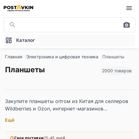
Перейти к основному содержимому
Каталог
Главная
Электроника и цифровая техника
Планшеты
Планшеты
2000 товаров
Закупите планшеты оптом из Китая для селлеров
Wildberries и Ozon, интернет-магазинов
электроники и корпоративных закупок. В
Ещё
ассортименте планшеты Android и Windows — от
базовых моделей до устройств с увеличенным
объёмом памяти, поддержкой стилуса и
Срок поставки
25–45 дней