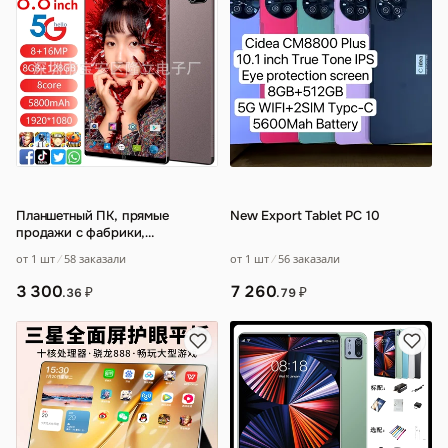
Планшетный ПК, прямые
New Export Tablet PC 10
продажи с фабрики,
восьмидюймовый смарт-
от 1 шт
56 заказали
от 1 шт
58 заказали
планшетный ПК, вызов, трансг
…
7 260
3 300
₽
₽
.79
.36