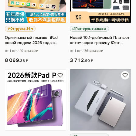
Отгрузка 24 ч
Повторные заказы
Оригинальный планшет iPad
Новый 10,1-дюймовый Планшет
новой модели 2026 года с
оптом через границу Юго-
поддержкой 5G
…
Восточная Азия Таиланд взрыв
от 1 шт
40 заказали
от 1 шт
36 заказали
Android у
…
8 069
3 712
₽
₽
.38
.90