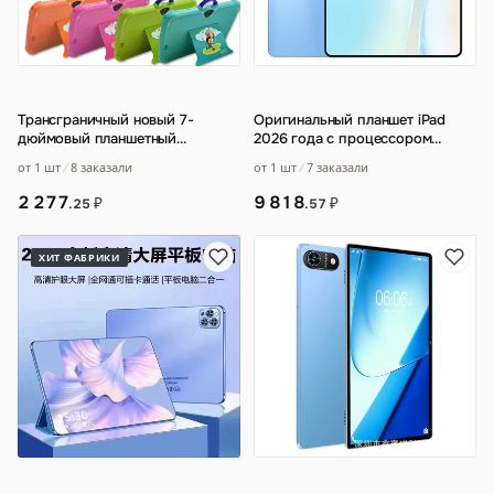
Трансграничный новый 7-
Оригинальный планшет iPad
дюймовый планшетный
2026 года с процессором
компьютер оптом
Snapdragon 888
…
от 1 шт
8 заказали
от 1 шт
7 заказали
2 277
9 818
₽
₽
.25
.57
ХИТ ФАБРИКИ