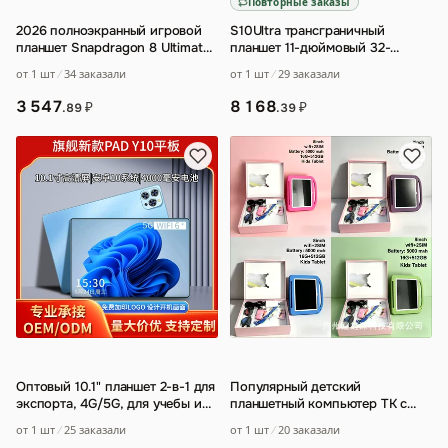
Повторные заказы
2026 полноэкранный игровой
S10Ultra трансграничный
планшет Snapdragon 8 Ultimate
планшет 11-дюймовый 32-
флагманская игра и учеба 5G
гигабайтный новый 3G-карт для
от 1 шт
34 заказали
от 1 шт
29 заказали
все с
…
звонков
3 547
8 168
₽
₽
.89
.39
Оптовый 10.1" планшет 2-в-1 для
Популярный детский
экспорта, 4G/5G, для учебы и
планшетный компьютер TK с
развлечений
IPS-экраном
…
от 1 шт
25 заказали
от 1 шт
20 заказали