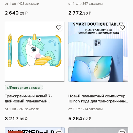
10‑дюймовый планшет на
от 1 шт
367 заказали
от 1 шт
428 заказали
Android, кросс‑бордер,
…
2 772
2 640
₽
₽
.30
.29
Повторные заказы
Трансграничный новый 7-
Новый планшетный компьютер
дюймовый планшетный
10inch года для трансграничных
компьютер оптом
продаж
…
от 1 шт
240 заказали
от 1 шт
214 заказали
восьмиядерный детский
обучающий
…
3 217
5 264
₽
₽
.85
.07