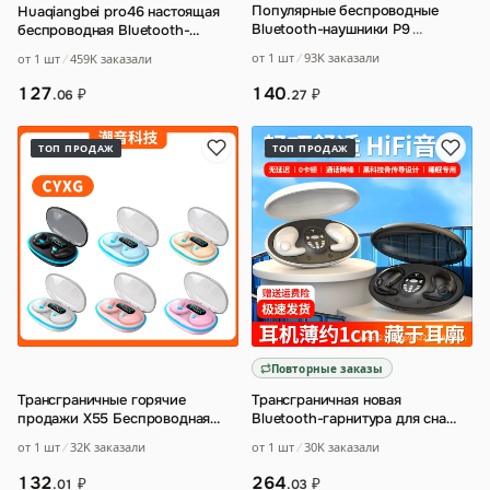
Популярные беспроводные
Huaqiangbei pro46 настоящая
Bluetooth-наушники P9
…
беспроводная Bluetooth-
гарнитура TWS I7I9S второго и
от 1 шт
93K заказали
от 1 шт
459K заказали
третьего
…
140
127
₽
₽
.27
.06
ТОП ПРОДАЖ
ТОП ПРОДАЖ
Повторные заказы
Трансграничные горячие
Трансграничная новая
продажи X55 Беспроводная
Bluetooth-гарнитура для сна
Bluetooth-гарнитура для сна
MD538 с беспроводной костной
от 1 шт
32K заказали
от 1 шт
30K заказали
мини-шумоподав
…
проводимость
…
132
264
₽
₽
.01
.03