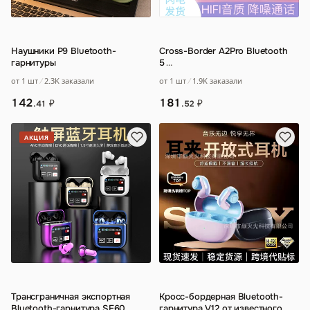
Наушники P9 Bluetooth-
Cross-Border A2Pro Bluetooth
гарнитуры
5
…
от 1 шт
2.3K заказали
от 1 шт
1.9K заказали
142
181
₽
₽
.41
.52
АКЦИЯ
Трансграничная экспортная
Кросс-бордерная Bluetooth-
Bluetooth-гарнитура SE60
…
гарнитура V12 от известного