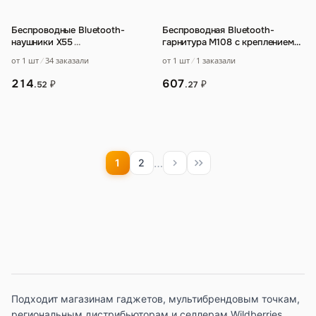
Беспроводные Bluetooth-
Беспроводная Bluetooth-
наушники X55
…
гарнитура M108 с креплением
на ухо
…
от 1 шт
34 заказали
от 1 шт
1 заказали
214
607
₽
₽
.52
.27
…
1
2
Подходит магазинам гаджетов, мультибрендовым точкам,
региональным дистрибьюторам и селлерам Wildberries,