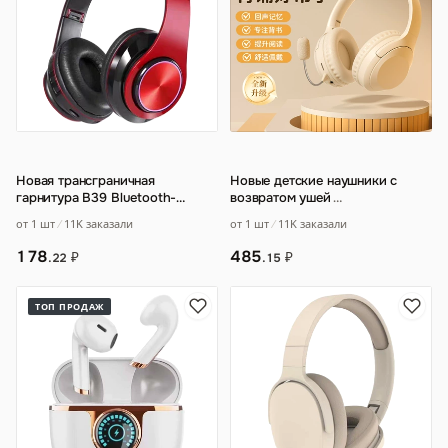
Новая трансграничная
Новые детские наушники с
гарнитура B39 Bluetooth-
возвратом ушей
…
гарнитура беспроводной
от 1 шт
11K заказали
от 1 шт
11K заказали
сабвуфер гарнитура скл
…
178
485
₽
₽
.22
.15
ТОП ПРОДАЖ