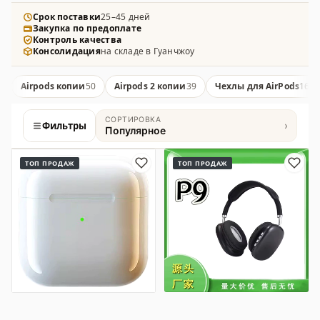
шумоподавлением.
Срок поставки
25–45 дней
Закупка по предоплате
Контроль качества
Консолидация
на складе в Гуанчжоу
Airpods копии
50
Airpods 2 копии
39
Чехлы для AirPods
16
СОРТИРОВКА
Фильтры
›
Популярное
Товары
ТОП ПРОДАЖ
ТОП ПРОДАЖ