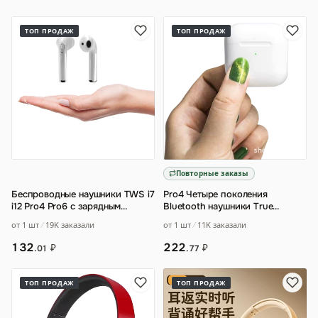
ТОП ПРОДАЖ
ТОП ПРОДАЖ
Повторные заказы
Беспроводные наушники TWS i7
Pro4 Четыре поколения
i12 Pro4 Pro6 с зарядным
Bluetooth наушники True
кейсом
…
Wireless Открытая крышка для
от 1 шт
19K заказали
от 1 шт
11K заказали
подключения Pro
…
132
222
₽
₽
.01
.77
ТОП ПРОДАЖ
ТОП ПРОДАЖ