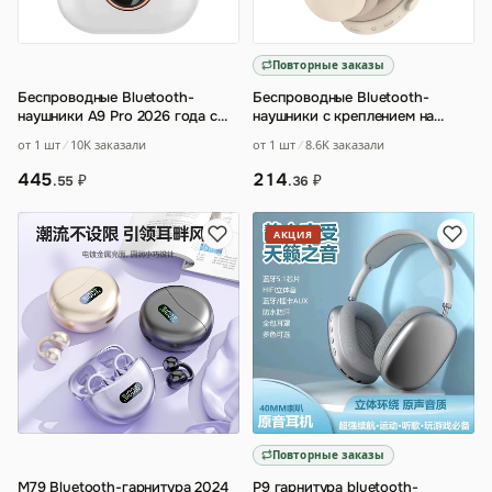
Повторные заказы
Беспроводные Bluetooth-
Беспроводные Bluetooth-
наушники A9 Pro 2026 года с
наушники с креплением на
цветным экраном
…
голову 2961
…
от 1 шт
10K заказали
от 1 шт
8.6K заказали
445
214
₽
₽
.55
.36
АКЦИЯ
Повторные заказы
M79 Bluetooth-гарнитура 2024
P9 гарнитура bluetooth-