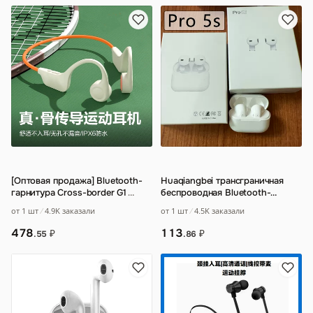
[Оптовая продажа] Bluetooth-
Huaqiangbei трансграничная
гарнитура Cross-border G1
…
беспроводная Bluetooth-
гарнитура Pro5s TWS мини-
от 1 шт
4.9K заказали
от 1 шт
4.5K заказали
новая Bluetooth
…
478
113
₽
₽
.55
.86