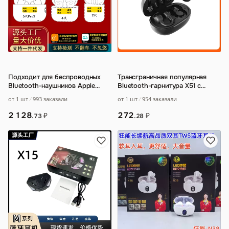
Подходит для беспроводных
Трансграничная популярная
Bluetooth-наушников Apple
Bluetooth-гарнитура X51 с
Huaqiangbei Yuehu 2-го
…
зажимом
…
от 1 шт
993 заказали
от 1 шт
954 заказали
2 128
272
₽
₽
.73
.28