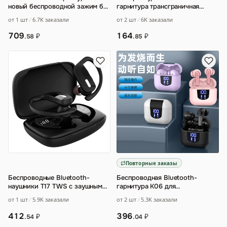
новый беспроводной зажим без
гарнитура трансграничная
ушей в ушах
взрывная
от 1 шт
6.7K заказали
от 2 шт
6K заказали
709
164
₽
₽
.58
.85
Повторные заказы
Беспроводные Bluetooth-
Беспроводная Bluetooth-
наушники T17 TWS с заушным
гарнитура K06 для
креплением
…
киберспорта
…
от 1 шт
5.9K заказали
от 2 шт
5.3K заказали
412
396
₽
₽
.54
.04