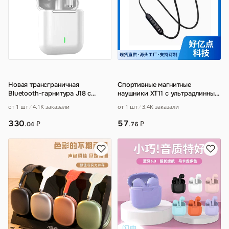
Новая трансграничная
Спортивные магнитные
Bluetooth-гарнитура J18 с
наушники XT11 с ультрадлинным
беспроводным
временем автономной работы
…
от 1 шт
4.1K заказали
от 1 шт
3.4K заказали
шумоподавлением частная
модель
…
330
57
₽
₽
.04
.76