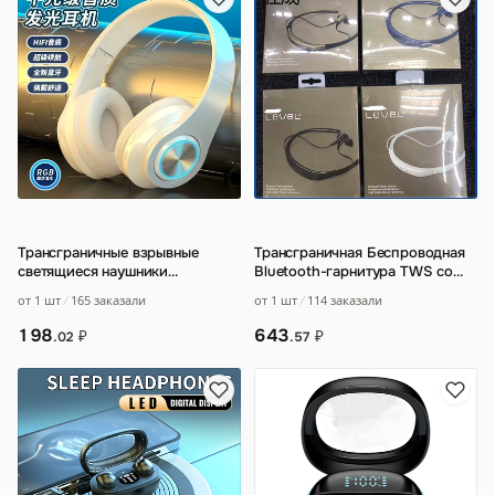
Трансграничные взрывные
Трансграничная Беспроводная
светящиеся наушники
Bluetooth-гарнитура TWS со
bluetooth-наушники на
сверхдлительным сроком
от 1 шт
165 заказали
от 1 шт
114 заказали
головном басовом телефон
…
службы
…
198
643
₽
₽
.02
.57