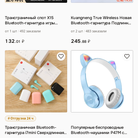
Трансграничный спот X15
Kuangneng True Wireless Новая
Bluetooth-гарнитура игры
Bluetooth-гарнитура Подлинное
киберспорт показывает низкую
качество звука высокой
от 1 шт
492 заказали
от 2 шт
483 заказали
задержку с н
…
четкост
…
132
245
₽
₽
.01
.88
Отгрузка 24 ч
Трансграничная Bluetooth-
Популярные беспроводные
гарнитура i7mini Сверхдлинная
Bluetooth-наушники P47M с
выносливость Многоцветная
кошачьими ушками и