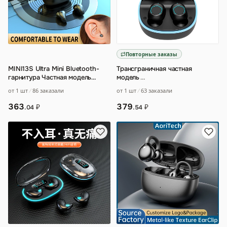
Повторные заказы
MINI13S Ultra Mini Bluetooth-
Трансграничная частная
гарнитура Частная модель
модель
…
трансграничной внутренней
от 1 шт
86 заказали
от 1 шт
63 заказали
взрывной м
…
363
379
₽
₽
.04
.54