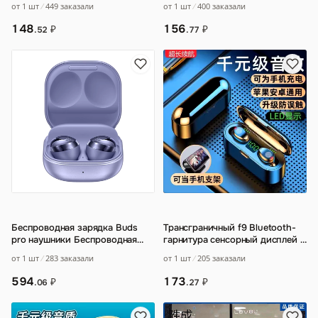
от 1 шт
449 заказали
от 1 шт
400 заказали
дополните
…
подсветкой
…
148
156
₽
₽
.52
.77
Беспроводная зарядка Buds
Трансграничный f9 Bluetooth-
pro наушники Беспроводная
гарнитура сенсорный дисплей с
TWS-R190 Bluetooth-гарнитура
зарядом питания-вкладыши
от 1 шт
283 заказали
от 1 шт
205 заказали
беспровод
…
действи
…
594
173
₽
₽
.06
.27