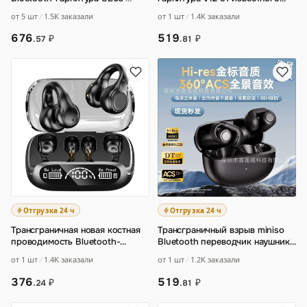
бренда
…
от 5 шт
1.5K заказали
от 1 шт
1.4K заказали
676
519
₽
₽
.57
.81
Отгрузка 24 ч
Отгрузка 24 ч
Трансграничная новая костная
Трансграничный взрыв miniso
проводимость Bluetooth-
Bluetooth переводчик наушники
гарнитура беспроводной
V12ows наушники с
от 1 шт
1.4K заказали
от 1 шт
1.2K заказали
цифровой диспле
…
шумоподавление
…
376
519
₽
₽
.24
.81