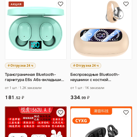
АКЦИЯ
Отгрузка 24 ч
Отгрузка 24 ч
Трансграничная Bluetooth-
Беспроводные Bluetooth-
гарнитура E6s A6s-вкладыши
наушники с костной
мини-спортивные беруши E7s
проводимостью для спорта
…
от 1 шт
1.2K заказали
от 1 шт
1K заказали
Bluetooth б
…
181
334
₽
₽
.52
.99