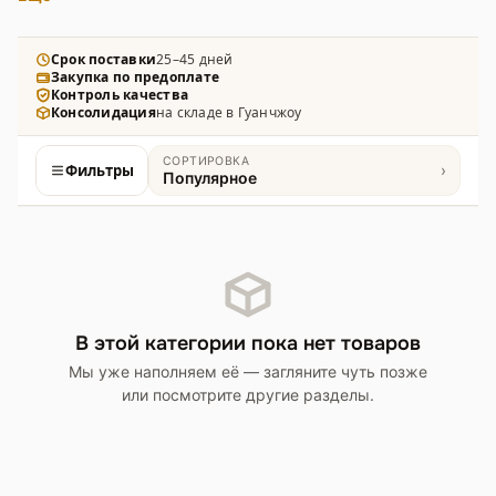
розничных сетей streetwear-направления. В
каталоге рюкзаки, сумки через плечо, клатчи и
мини-сумки с переливающимся эффектом,
Срок поставки
25–45 дней
Закупка по предоплате
выполненные из полиэстера и ПВХ с
Контроль качества
металлизированным покрытием, разных объёмов и
Консолидация
на складе в Гуанчжоу
конструкций.
СОРТИРОВКА
Фильтры
›
Популярное
Товары
В этой категории пока нет товаров
Мы уже наполняем её — загляните чуть позже
или посмотрите другие разделы.