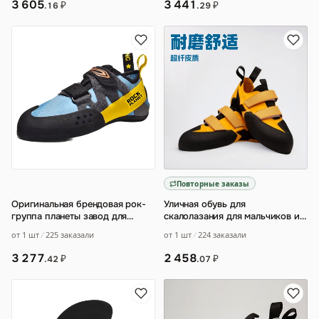
3 605
3 441
₽
₽
.16
.29
Повторные заказы
Оригинальная брендовая рок-
Уличная обувь для
группа планеты завод для
скалолазания для мальчиков и
мужчин и женщин в общении и
детей
…
от 1 шт
225 заказали
от 1 шт
224 заказали
на открыто
…
3 277
2 458
₽
₽
.42
.07