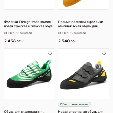
Фабрика Foreign trade source -
Прямые поставки с фабрики
новая мужская и женская обувь
альпинистская обувь для
для тренировок в помещении
…
мужчин и подростков для
от 1 шт
44 заказали
от 1 шт
40 заказали
взрослых
…
2 458
2 540
₽
₽
.07
.00
Повторные заказы
Обувь для скалолазания
…
Новая спортивная обувь для