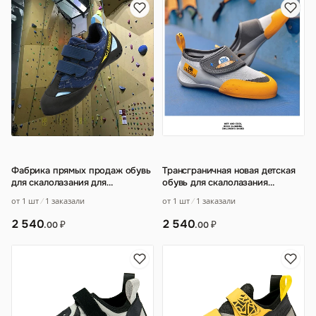
Фабрика прямых продаж обувь
Трансграничная новая детская
для скалолазания для
обувь для скалолазания
подростков мужчин и женщин в
противоскользящая
от 1 шт
1 заказали
от 1 шт
1 заказали
помещении бо
…
износостойкая обувь
…
2 540
2 540
₽
₽
.00
.00