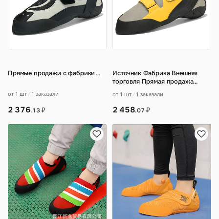
Прямые продажи с фабрики
…
Источник Фабрика Внешняя
торговля Прямая продажа
Новая молодежная
от 1 шт
1 заказали
от 1 шт
1 заказали
профессиональная спортив
…
2 376
2 458
₽
₽
.13
.07