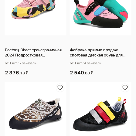
Factory Direct трансграничная
Фабрика прямых продаж
2024 Подростковая
спотовая детская обувь для
профессиональная
скалолазания интерьер
от 1 шт
7 заказали
от 1 шт
4 заказали
тренировочная противоскол
…
боулдеринг професси
…
2 376
2 540
₽
₽
.13
.00