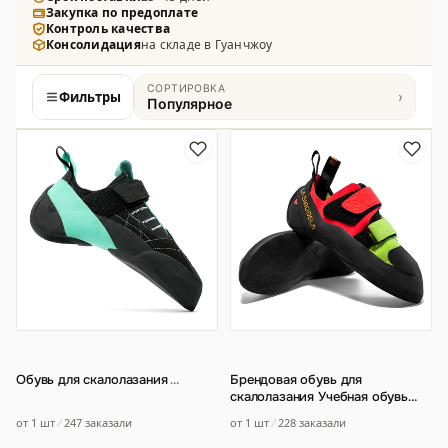
Закупка по предоплате
Контроль качества
Консолидация
на складе в Гуанчжоу
СОРТИРОВКА
Фильтры
›
Популярное
Товары
Обувь для скалолазания
…
Брендовая обувь для
скалолазания Учебная обувь
для скалолазания начального
от 1 шт
247 заказали
от 1 шт
228 заказали
уровня Мужская
…