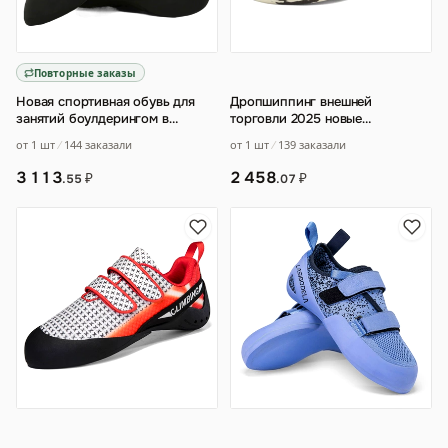
Повторные заказы
Новая спортивная обувь для
Дропшиппинг внешней
занятий боулдерингом в
торговли 2025 новые
помещении для родителей и
скалолазные ботинки
от 1 шт
144 заказали
от 1 шт
139 заказали
детей от произ
…
начального уровня
профессионал
…
3 113
2 458
₽
₽
.55
.07