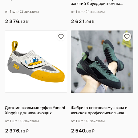
занятий боулдерингом на
открытом воздухе для
от 1 шт
28 заказали
от 1 шт
24 заказали
родителей и детей
…
2 376
2 621
₽
₽
.13
.94
Детские скальные туфли Yanshi
Фабрика спотовая мужская и
Xingqiu для начинающих
женская профессиональная
тренировочная обувь для
от 1 шт
16 заказали
от 1 шт
16 заказали
скалолазания с
…
2 376
2 540
₽
₽
.13
.00