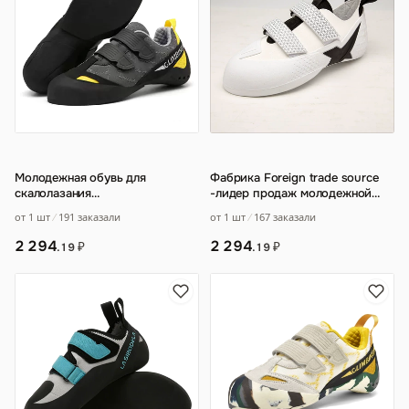
Молодежная обувь для
Фабрика Foreign trade source
скалолазания
-лидер продаж молодежной
профессиональная внутренняя
дышащей легкой
от 1 шт
191 заказали
от 1 шт
167 заказали
боулдеринг мягкая мужская и
…
износостойкой обуви д
…
2 294
2 294
₽
₽
.19
.19