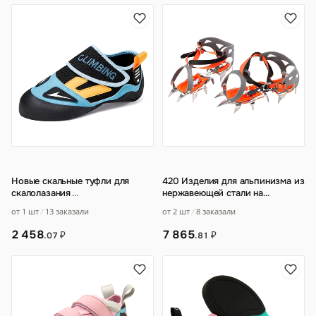
Новые скальные туфли для
420 Изделия для альпинизма из
скалолазания
…
нержавеющей стали на
открытом воздухе
от 1 шт
13 заказали
от 2 шт
8 заказали
Нескользящий чехол для
…
2 458
7 865
₽
₽
.07
.81