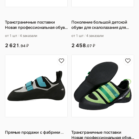
Трансграничные поставки
Поколение большой детской
Новая профессиональная обувь
обуви для скалолазания для
для скалолазания
молодых мужчин и женщин
…
от 1 шт
4 заказали
от 1 шт
4 заказали
2 621
2 458
₽
₽
.94
.07
Прямые продажи с фабрики
…
Трансграничные поставки
Новая профессиональная обувь