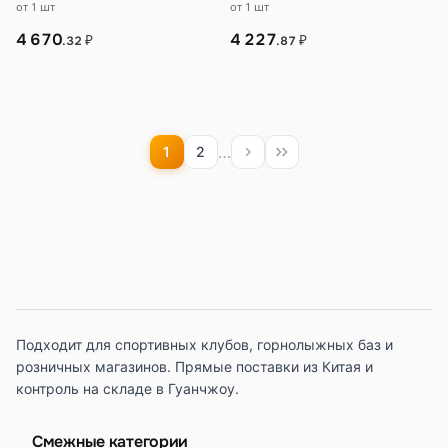
от 1 шт
от 1 шт
скалолазная обувь climbx для
…
4 670
4 227
₽
₽
.32
.87
…
1
2
Подходит для спортивных клубов, горнолыжных баз и
розничных магазинов. Прямые поставки из Китая и
контроль на складе в Гуанчжоу.
Смежные категории