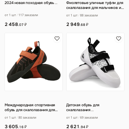
2024 новая походная обувь
…
Фиолетовые уличные туфли для
скалолазания для мальчиков и
девочек
…
от 1 шт
117 заказали
от 1 шт
88 заказали
2 458
2 949
₽
₽
.07
.68
Международная спортивная
Детская обувь для
обувь для скалолазания для
скалолазания
…
мужчин и женщин
…
от 1 шт
80 заказали
от 1 шт
69 заказали
3 605
2 621
₽
₽
.16
.94