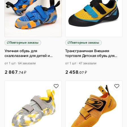
Повторные заказы
Повторные заказы
Уличная обувь для
Трансграничная Внешняя
скалолазания для детей и
торговля Детская обувь для
начинающих
…
скалолазания CUHK для
от 1 шт
64 заказали
от 1 шт
47 заказали
молодых мужчин и ж
…
2 867
2 458
₽
₽
.74
.07