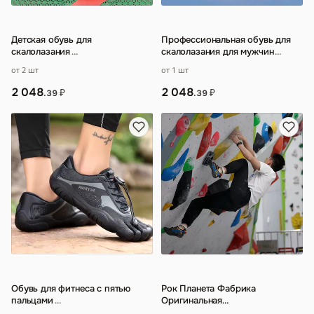
Детская обувь для
Профессиональная обувь для
скалолазания
…
скалолазания для мужчин
…
от 2 шт
от 1 шт
2 048
2 048
₽
₽
.39
.39
Обувь для фитнеса с пятью
Рок Планета Фабрика
пальцами
…
Оригинальная
профессиональная боулдеринг-