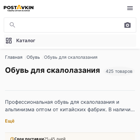
Перейти к основному содержимому
Каталог
Главная
Обувь
Обувь для скалолазания
Обувь для скалолазания
425 товаров
Профессиональная обувь для скалолазания и
альпинизма оптом от китайских фабрик. В наличии
модели для спортивного лазания, боулдеринга и
Ещё
треккинга с агрессивным каблуком и жесткой
подошвой.
Срок поставки
25–45 дней