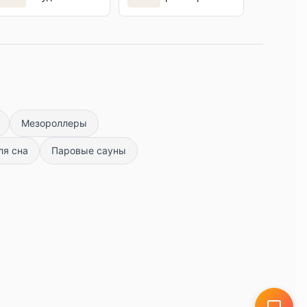
Мезороллеры
ля сна
Паровые сауны