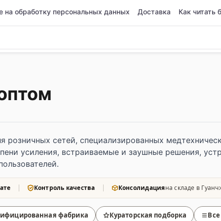
е на обработку персональных данных
Доставка
Как читать 
оптом
я розничных сетей, специализированных медтехнических
ени усиления, встраиваемые и заушные решения, устр
пользователей.
ате
Контроль качества
Консолидация
на складе в Гуанч
тифицированная фабрика
Кураторская подборка
Все