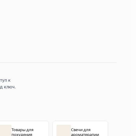
туп к
д ключ.
Товары для
Свечи для
похудения
ароматерапии