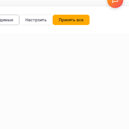
одимые
Настроить
Принять все
тры
О нас
Отзывы
FAQ
Блог
Обратная связь
Настройки данных
и