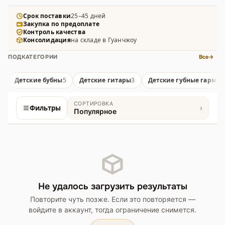
закупок. В наличии барабаны, ксилофоны, пианино,
синтезаторы, флейты, губные гармошки,
Срок поставки
25–45 дней
Закупка по предоплате
микрофоны и другие инструменты в возрастных
Контроль качества
версиях.
Консолидация
на складе в Гуанчжоу
ПОДКАТЕГОРИИ
Все
→
Детские бубны
5
Детские гитары
3
Детские губные гармо
СОРТИРОВКА
Фильтры
›
Популярное
Товары
Не удалось загрузить результаты
Повторите чуть позже. Если это повторяется —
войдите в аккаунт, тогда ограничение снимется.