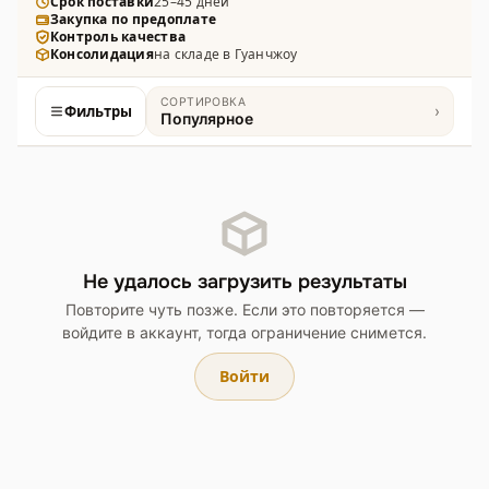
техники в масштабах от 1:12 до 1:72 — с высокой
Срок поставки
25–45 дней
Закупка по предоплате
детализацией и точной проработкой внешнего
Контроль качества
вида.
Консолидация
на складе в Гуанчжоу
СОРТИРОВКА
Фильтры
›
Популярное
Товары
Не удалось загрузить результаты
Повторите чуть позже. Если это повторяется —
войдите в аккаунт, тогда ограничение снимется.
Войти