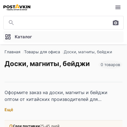
Перейти к основному содержимому
Каталог
Главная
Товары для офиса
Доски, магниты, бейджи
Доски, магниты, бейджи
0 товаров
Оформите заказ на доски, магниты и бейджи
оптом от китайских производителей для
мультибрендовых онлайн-магазинов, селлеров
Ещё
Wildberries и Ozon, а также для офисных сетей и
корпоративных закупщиков. В каталоге магнитные
и меловые доски, персонализированные бейджи,
Срок поставки
25–45 дней