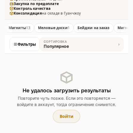
Закупка по предоплате
магниты разных форм и размеров, файлы и папки
Контроль качества
— с возможностью нанесения логотипа и выбора
Консолидация
на складе в Гуанчжоу
материалов.
Магниты
13
Меловые доски
1
Бейджи на заказ
Магнит
СОРТИРОВКА
Фильтры
›
Популярное
Товары
Не удалось загрузить результаты
Повторите чуть позже. Если это повторяется —
войдите в аккаунт, тогда ограничение снимется.
Войти