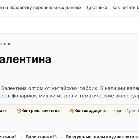
е на обработку персональных данных
Доставка
Как читать 
нтина
Валентина
Валентина оптом от китайских фабрик. В наличии вале
роз, фонарики, мишки из роз и тематические аксессуа
ате
Контроль качества
Консолидация
на складе в Гуанч
ентина
Валентинки
Воздушные шары ко дню святого
5
13