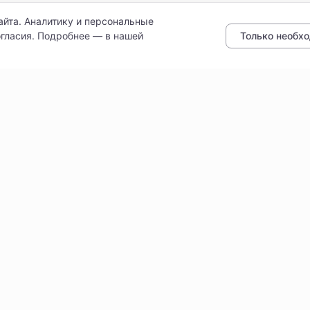
айта. Аналитику и персональные
Только необх
гласия. Подробнее — в нашей
ботку персональных данных
Доставка
Как читать бейджи и филь
Проверенные поставщики
литури» · ИНН 9102052170 · ОГРН 1149102107461
Политика конфиденциальност