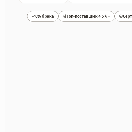
0% брака
Топ-поставщик 4.5★+
Сер
Товары