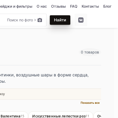
бейджи и фильтры
О нас
Отзывы
FAQ
Контакты
Блог
Найти
Поиск по фото
0 товаров
нтинки, воздушные шары в форме сердца,
ры.
жоу
Показать все
 Валентина
Искусственные лепестки роз
Очки в фо
15
11