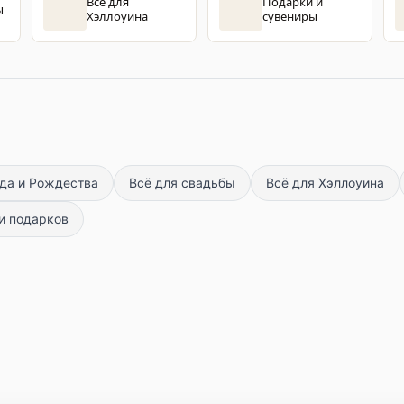
Всё для
Подарки и
ы
Хэллоуина
сувениры
ода и Рождества
Всё для свадьбы
Всё для Хэллоуина
 и подарков