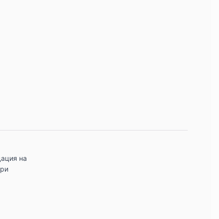
дация на
при