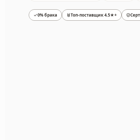
0% брака
Топ-поставщик 4.5★+
Сер
Товары