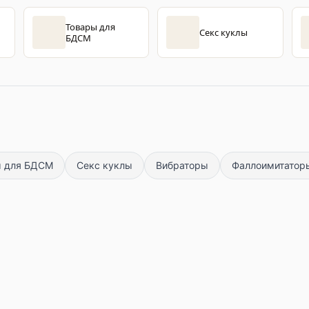
Товары для
Секс куклы
БДСМ
ы для БДСМ
Секс куклы
Вибраторы
Фаллоимитатор