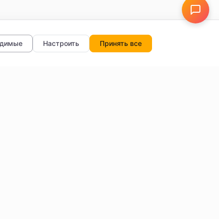
одимые
Настроить
Принять все
тры
О нас
Отзывы
FAQ
Блог
Обратная связь
Настройки данных
и