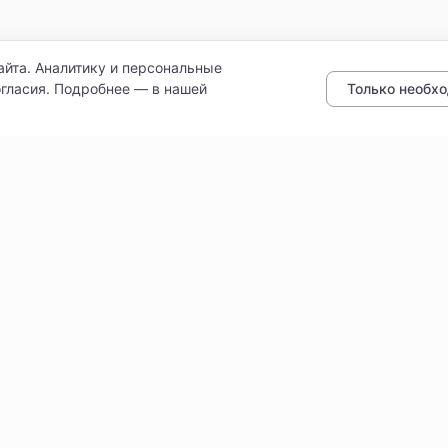
айта. Аналитику и персональные
Только необх
гласия. Подробнее — в нашей
ботку персональных данных
Доставка
Как читать бейджи и филь
Проверенные поставщики
литури» · ИНН 9102052170 · ОГРН 1149102107461
Политика конфиденциальност