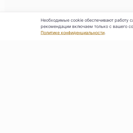
Необходимые cookie обеспечивают работу с
рекомендации включаем только с вашего со
Политике конфиденциальности
.
Контакты
Договор оферты
Согласие на обра
© Поставкин 2026
ООО «Б