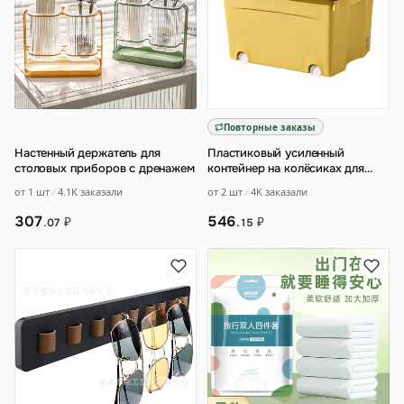
Повторные заказы
Настенный держатель для
Пластиковый усиленный
столовых приборов с дренажем
контейнер на колёсиках для
хранения одежды с замком
от 1 шт
4.1K заказали
от 2 шт
4K заказали
307
546
₽
₽
.07
.15