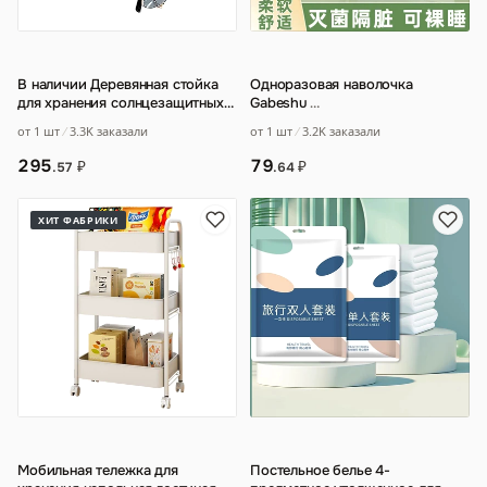
В наличии Деревянная стойка
Одноразовая наволочка
для хранения солнцезащитных
Gabeshu
…
очков Домашняя настенная
от 1 шт
3.3K заказали
от 1 шт
3.2K заказали
стойка дл
…
295
79
₽
₽
.57
.64
ХИТ ФАБРИКИ
Мобильная тележка для
Постельное белье 4-