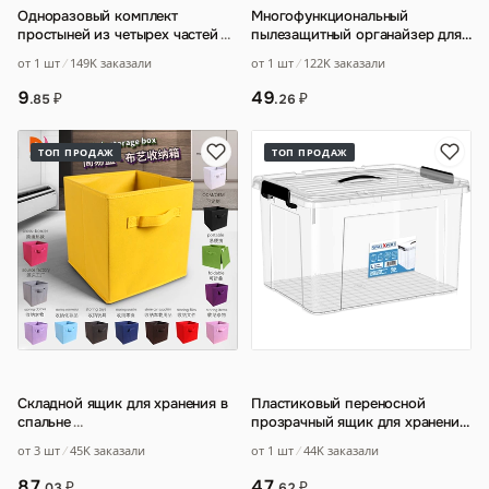
Одноразовый комплект
Многофункциональный
простыней из четырех частей
…
пылезащитный органайзер для
хранения одеял и одежды
…
от 1 шт
149K заказали
от 1 шт
122K заказали
9
49
₽
₽
.85
.26
ТОП ПРОДАЖ
ТОП ПРОДАЖ
Складной ящик для хранения в
Пластиковый переносной
спальне
…
прозрачный ящик для хранения
посылок
…
от 3 шт
45K заказали
от 1 шт
44K заказали
87
47
₽
₽
.03
.62