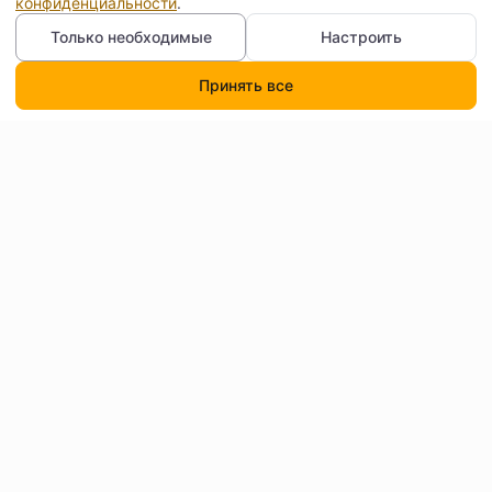
конфиденциальности
.
Только необходимые
Настроить
Принять все
Каталог
Поиск
Корзина
Профиль
Контакты
Договор оферты
Согласие на обработку
Доставка
персональных данных
Как читать бейджи и
О нас
фильтры