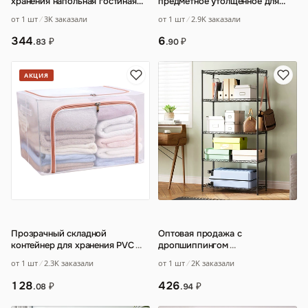
хранения напольная гостиная
предметное утолщенное для
принадлежности для ванной
двоих
…
от 1 шт
3K заказали
от 1 шт
2.9K заказали
комнаты Стелла
…
344
6
₽
₽
.83
.90
АКЦИЯ
Прозрачный складной
Оптовая продажа с
контейнер для хранения PVC
…
дропшиппингом
…
от 1 шт
2.3K заказали
от 1 шт
2K заказали
128
426
₽
₽
.08
.94