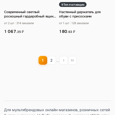
Топ-поставщик
Современный светлый
Настенный держатель для
роскошный гардеробный ящик
обуви с присосками
для хранения украшений
от 2 шт
314 заказали
от 1 шт
128 заказали
модель комнаты мягки
…
1 067
180
₽
₽
.35
.63
…
1
2
Для мультибрендовых онлайн-магазинов, розничных сетей