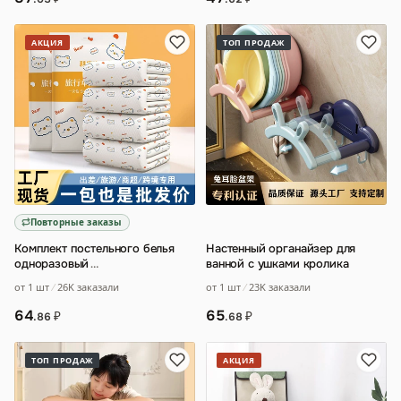
АКЦИЯ
ТОП ПРОДАЖ
Повторные заказы
Комплект постельного белья
Настенный органайзер для
одноразовый
…
ванной с ушками кролика
от 1 шт
26K заказали
от 1 шт
23K заказали
64
65
₽
₽
.86
.68
ТОП ПРОДАЖ
АКЦИЯ