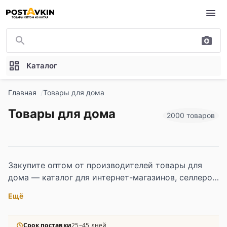
Перейти к основному содержимому
Каталог
Главная
Товары для дома
Товары для дома
2000 товаров
Закупите оптом от производителей товары для
дома — каталог для интернет-магазинов, селлеров
Wildberries и Ozon, розничных сетей и HoReCa. В
Ещё
наличии кухонные принадлежности, товары для
уборки и хранения, барные и чайные аксессуары,
кальяны, биокамины, оборудование для барбекю,
Срок поставки
25–45 дней