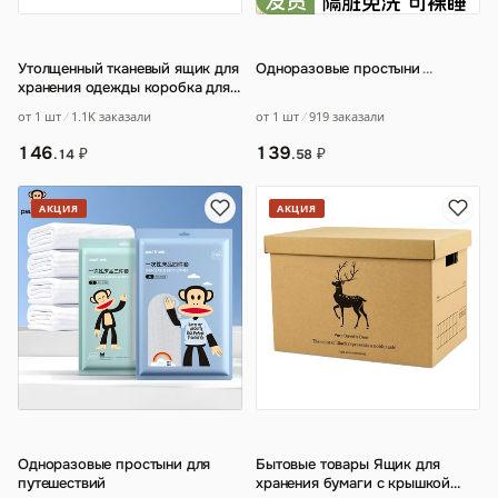
Утолщенный тканевый ящик для
Одноразовые простыни
…
хранения одежды коробка для
отделки одеяла большой
от 1 шт
919 заказали
от 1 шт
1.1K заказали
складной ш
…
139
146
₽
₽
.58
.14
АКЦИЯ
АКЦИЯ
Одноразовые простыни для
Бытовые товары Ящик для
путешествий
хранения бумаги с крышкой