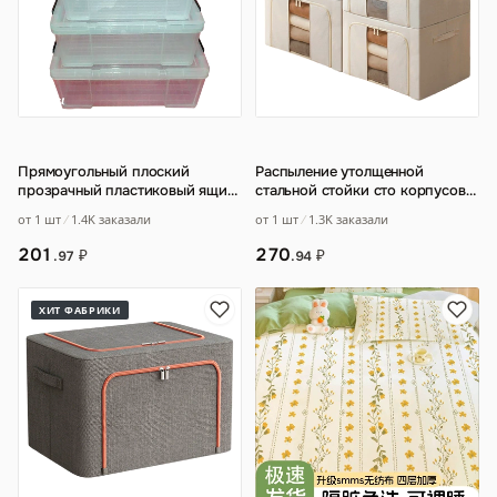
Прямоугольный плоский
Распыление утолщенной
прозрачный пластиковый ящик
стальной стойки сто корпусов
для хранения
…
утолщенный ящик для хранения
от 1 шт
1.4K заказали
от 1 шт
1.3K заказали
рисовая тк
…
201
270
₽
₽
.97
.94
ХИТ ФАБРИКИ