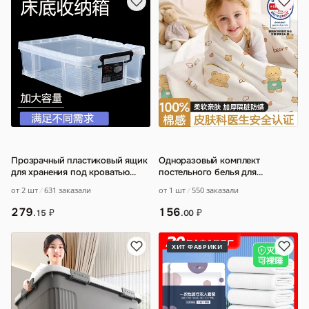
Прозрачный пластиковый ящик
Одноразовый комплект
для хранения под кроватью
постельного белья для
очень большой ручной ящик
поездов
…
от 2 шт
631 заказали
от 1 шт
550 заказали
для хранен
…
279
156
₽
₽
.15
.00
ХИТ ФАБРИКИ