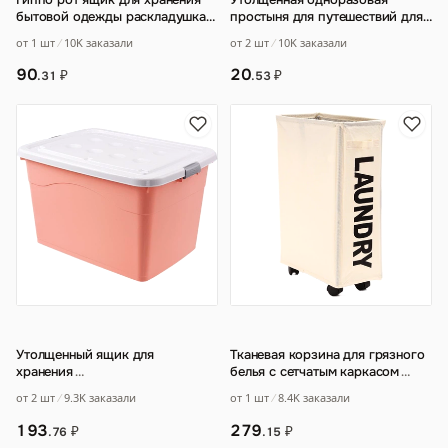
бытовой одежды раскладушка
простыня для путешествий для
игрушка коробка для
двойного путешествия Грязный
от 1 шт
10K заказали
от 2 шт
10K заказали
обработки ящика
…
одноразов
…
90
20
₽
₽
.31
.53
Утолщенный ящик для
Тканевая корзина для грязного
хранения
…
белья с сетчатым каркасом
…
от 2 шт
9.3K заказали
от 1 шт
8.4K заказали
193
279
₽
₽
.76
.15