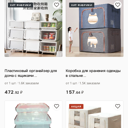
ХИТ ФАБРИКИ
ХИТ ФАБРИКИ
Пластиковый органайзер для
Коробка для хранения одежды
дома с ящиками
…
в спальне
…
от 1 шт
1.6K заказали
от 1 шт
1.5K заказали
472
157
₽
₽
.92
.64
АКЦИЯ