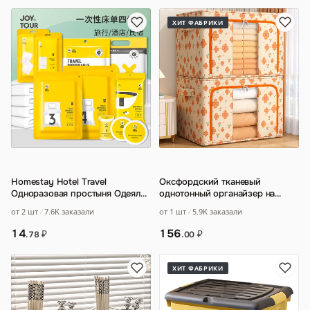
ХИТ ФАБРИКИ
Homestay Hotel Travel
Оксфордский тканевый
Одноразовая простыня Одеяло
однотонный органайзер на
Наволочка Набор из трех или
стальном каркасе
…
от 2 шт
7.6K заказали
от 1 шт
5.9K заказали
четырех поло
…
14
156
₽
₽
.78
.00
ХИТ ФАБРИКИ