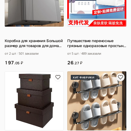
Коробка для хранения Большой
Путешествие переносные
размер для товаров для дома
грязные одноразовые простыни
Пластиковая коробка для
наволочки стерилизация
от 2 шт
501 заказали
от 5 шт
489 заказали
хранения
…
полотенец полот
…
197
26
₽
₽
.05
.27
ХИТ ФАБРИКИ