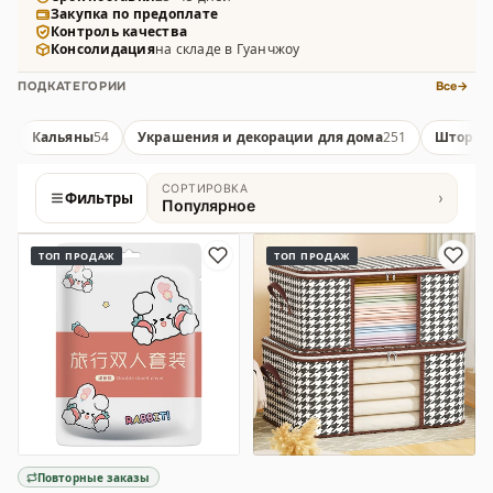
Закупка по предоплате
умный дом и декорации для интерьера.
Контроль качества
Консолидация
на складе в Гуанчжоу
ПОДКАТЕГОРИИ
Все
→
Кальяны
54
Украшения и декорации для дома
251
Шторы
3
СОРТИРОВКА
Фильтры
›
Популярное
Товары
ТОП ПРОДАЖ
ТОП ПРОДАЖ
Повторные заказы