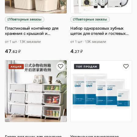
Повторные заказы
Повторные заказы
Пластиковый контейнер для
Набор одноразовых зубных
хранения с крышкой и
щеток для отелей и гостевых
колесиками
…
домов
от 1 шт
13K заказали
от 1 шт
13K заказали
47
4
₽
₽
.62
.27
АКЦИЯ
ТОП ПРОДАЖ
Гиппо рот ящик для хранения
Утолщенная одноразовая