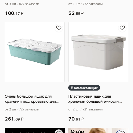
Книга Разное Органайзер
от 3 шт
827 заказали
от 1 шт
772 заказали
Игрушка Ящик для
…
100
52
₽
₽
.17
.55
Топ-поставщик
Очень большой ящик для
Пластиковый ящик для
хранения под кроватью для
хранения большой емкости
…
повседневных вещей
…
от 2 шт
727 заказали
от 2 шт
721 заказали
261
70
₽
₽
.09
.61