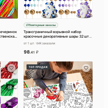
Повторные заказы
вечеринок
Трансграничный взрывной набор
ственская
красочные декоративные шары 32 шт
…
от 1 шт
64K заказали
98
₽
.41
ТОП ПРОДАЖ