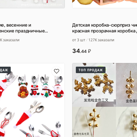
е, весенние и
Детская коробка-сюрприз чи
енские праздничные
красная прозрачная коробка 
мини-шарфы, красные и
воздушных шаров любовь де
K заказали
от 3 шт
127K заказали
…
34
₽
.44
ОДАЖ
ТОП ПРОДАЖ