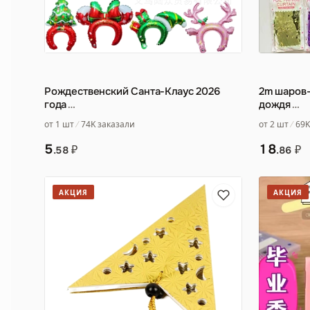
Рождественский Санта-Клаус 2026
2m шаров-
года
…
дождя
…
от 1 шт
74K заказали
от 2 шт
69K
5
18
₽
₽
.58
.86
АКЦИЯ
АКЦИЯ