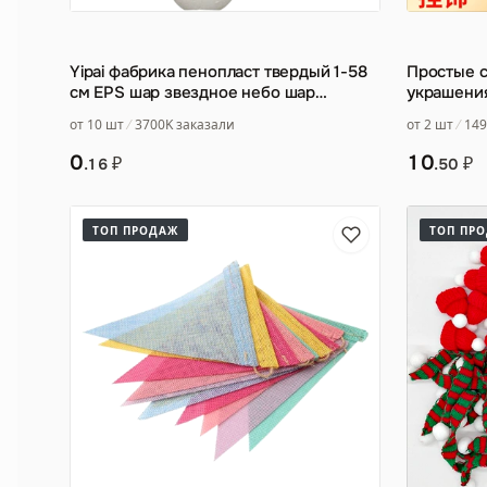
Yipai фабрика пенопласт твердый 1-58
Простые 
см EPS шар звездное небо шар
украшени
пенопластовый шар оконны
…
от 10 шт
3700K заказали
от 2 шт
149
0
10
₽
₽
.16
.50
ТОП ПРОДАЖ
ТОП ПР