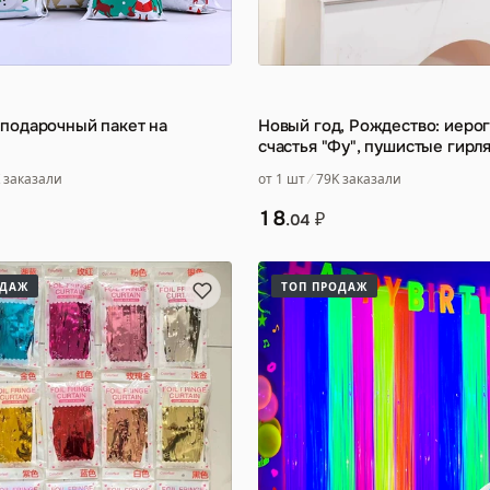
подарочный пакет на
Новый год, Рождество: иеро
счастья "Фу", пушистые гирл
цветные ленты, тёмно-зелён
 заказали
от 1 шт
79K заказали
18
₽
.04
ОДАЖ
ТОП ПРОДАЖ