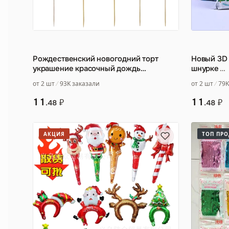
Рождественский новогодний торт
Новый 3D 
украшение красочный дождь
шнурке
…
Шелковый торт Открытка Золотой Кр
…
от 2 шт
93K заказали
от 2 шт
79K
11
11
₽
₽
.48
.48
АКЦИЯ
ТОП ПР