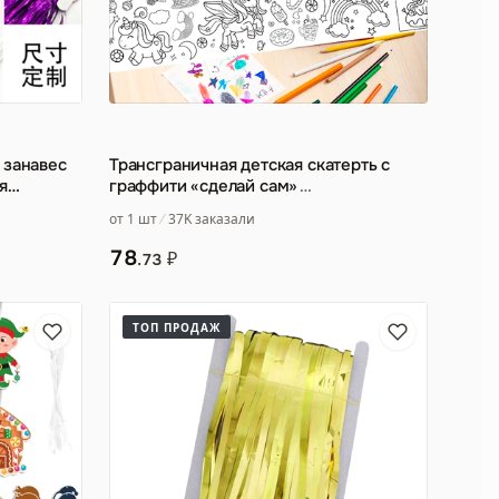
 занавес
Трансграничная детская скатерть с
я
граффити «сделай сам»
…
е
…
от 1 шт
37K заказали
78
₽
.73
ТОП ПРОДАЖ