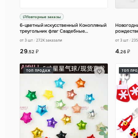
Повторные заказы
6-цветный искусственный Конопляный
Новогодни
треугольник флаг Свадебные
рождеств
украшения вечерние флаг Рожд
…
шапочки, 
от 3 шт
272K заказали
от 3 шт
235
зеленые у
29
4
₽
₽
.52
.26
ТОП ПРОДАЖ
ТОП ПР