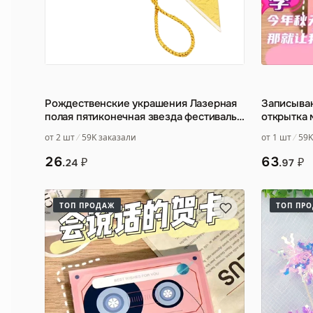
Рождественские украшения Лазерная
Записыва
полая пятиконечная звезда фестиваль
открытка 
День рождения торгов
…
поздравит
от 2 шт
59K заказали
от 1 шт
59K
26
63
₽
₽
.24
.97
ТОП ПРОДАЖ
ТОП ПР