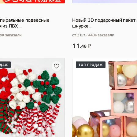
спиральные подвесные
Новый 3D подарочный пакет 
я из ПВХ
…
шнурке
…
9K заказали
от 2 шт
440K заказали
11
₽
.48
ОДАЖ
ТОП ПРОДАЖ