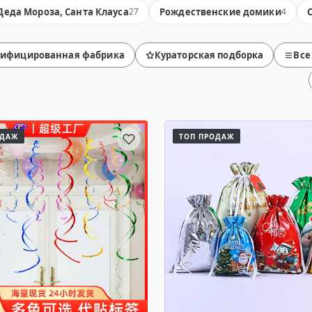
Деда Мороза, Санта Клауса
Рождественские домики
27
4
тифицированная фабрика
Кураторская подборка
Все
ОДАЖ
ТОП ПРОДАЖ