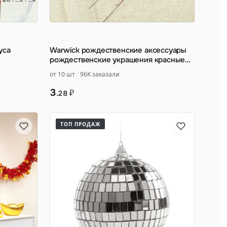
уса
Warwick рождественские аксессуары
рождественские украшения красные
фрукты моделирование кр
…
от 10 шт
96K заказали
3
₽
.28
ТОП ПРОДАЖ