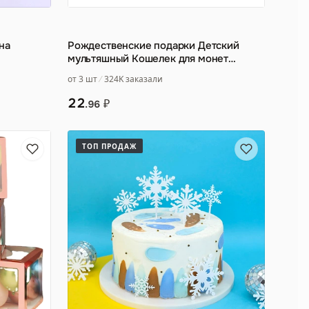
на
Рождественские подарки Детский
мультяшный Кошелек для монет
Рождественские украшения Интер
…
от 3 шт
324K заказали
22
₽
.96
ТОП ПРОДАЖ