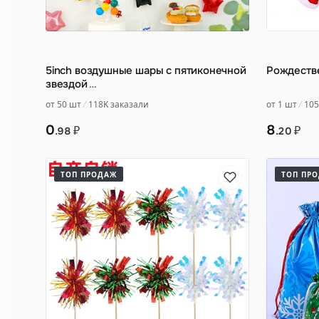
5inch воздушные шары с пятиконечной
Рождеств
звездой
…
от 50 шт
118K заказали
от 1 шт
105
0
8
₽
₽
.98
.20
ТОП ПРОДАЖ
ТОП ПР