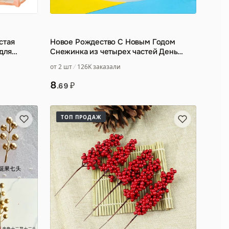
стая
Новое Рождество С Новым Годом
для
Снежинка из четырех частей День
кор
…
рождения Акриловая открытка
…
от 2 шт
126K заказали
8
₽
.69
ТОП ПРОДАЖ