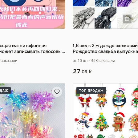
ющая магнитофонная
1,6 шелк 2 м дождь шелковый
может записывать голосовые
Рождество свадьба выпускна
ельные открытки св
…
церемония событие фон мак
 заказали
от 10 шт
45K заказали
27
₽
.06
ОДАЖ
ТОП ПРОДАЖ