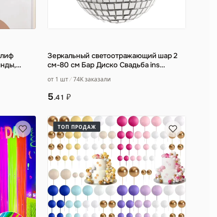
глиф
Зеркальный светоотражающий шар 2
янды,
см-80 см Бар Диско Свадьба ins
…
украшение торта шар Рождес
…
от 1 шт
74K заказали
5
₽
.41
ТОП ПРОДАЖ