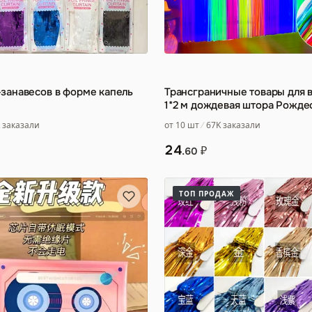
занавесов в форме капель
Трансграничные товары для 
1*2 м дождевая штора Рожде
вечеринка
 заказали
от 10 шт
67K заказали
24
₽
.60
ТОП ПРОДАЖ