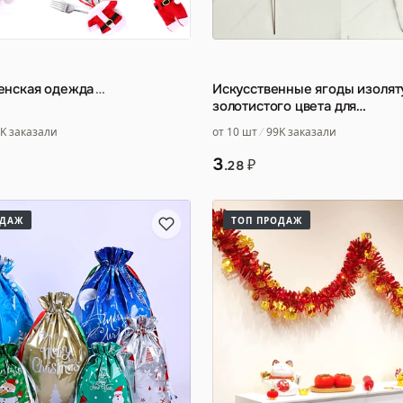
енская одежда
…
Искусственные ягоды изолят
золотистого цвета для
рождественского декора
…
K заказали
от 10 шт
99K заказали
3
₽
.28
ОДАЖ
ТОП ПРОДАЖ