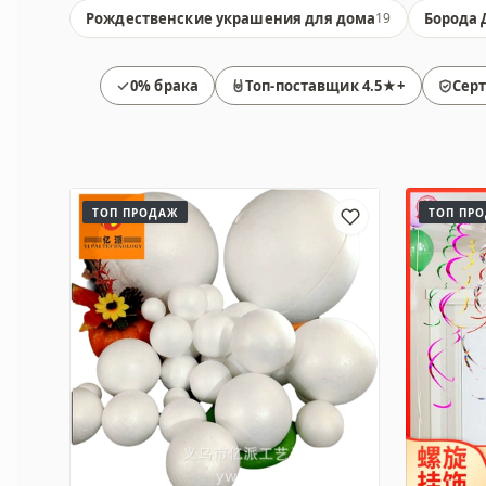
Рождественские украшения для дома
Борода 
19
0% брака
Топ-поставщик 4.5★+
Сер
Товары
ТОП ПРОДАЖ
ТОП ПР