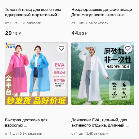
Толстый плащ для всего тела
Неодноразовые детские плащи
одноразовый портативный
Дети могут нести школьные
анти-сильный дождь для
сумки
от 1 шт
13K заказали
от 1 шт
6.5K заказали
взрослых мужчин
…
29
44
₽
₽
.15
.53
Быстрая доставка для
Дождевик EVA, цельный, для
взрослых
…
активного отдыха, длинный,
полноразмерный, для сильного
от 1 шт
5.9K заказали
от 1 шт
5.4K заказали
дождя,
…