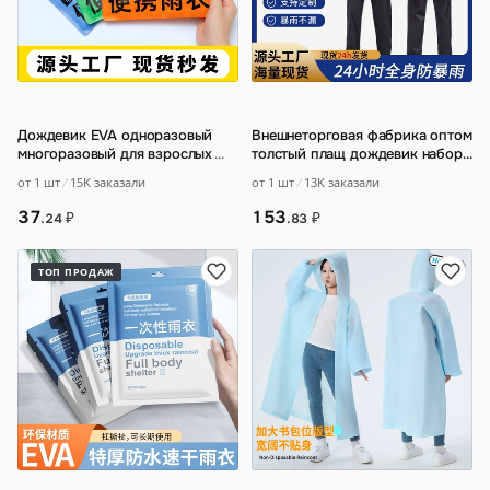
Дождевик EVA одноразовый
Внешнеторговая фабрика оптом
многоразовый для взрослых
…
толстый плащ дождевик набор
брюк для езды на всем теле
от 1 шт
15K заказали
от 1 шт
13K заказали
анти-л
…
37
153
₽
₽
.24
.83
ТОП ПРОДАЖ