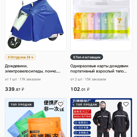
Отгрузка 24 ч
Топ-поставщик
Дождевики,
Одноразовые карты дождевик
электровелосипеды, пончо,
портативный взрослый тело
увеличенные и утолщенные
утолщение и удлинение
от 1 шт
17K заказали
от 2 шт
15K заказали
мотоциклы, двухместные
одном
…
339
102
₽
₽
.87
.01
ТОП ПРОДАЖ
ТОП ПРОДАЖ