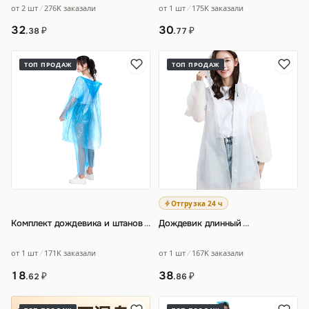
для взрослых портативный
утолщенный длинный мужской
от 2 шт
276K заказали
от 1 шт
175K заказали
водонепроницае
…
и женский
…
32
30
₽
₽
.38
.77
ТОП ПРОДАЖ
ТОП ПРОДАЖ
Отгрузка 24 ч
Комплект дождевика и штанов
…
Дождевик длинный
…
от 1 шт
171K заказали
от 1 шт
167K заказали
18
38
₽
₽
.62
.86