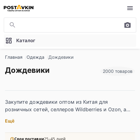
Перейти к основному содержимому
Каталог
Главная
Одежда
Дождевики
Дождевики
2000 товаров
Закупите дождевики оптом из Китая для
розничных сетей, селлеров Wildberries и Ozon, а
также региональных дистрибьюторов. В каталоге
Ещё
— дождевики детские, женские и мужские: лёгкие
непромокаемые модели, компактные складные
варианты, утеплённые версии с капюшоном и
Срок поставки
25–45 дней