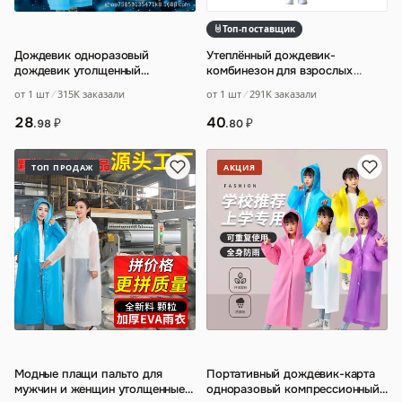
Топ-поставщик
Дождевик одноразовый
Утеплённый дождевик-
дождевик утолщенный
комбинезон для взрослых
…
взрослый дождевик
от 1 шт
315K заказали
от 1 шт
291K заказали
производитель оптом для
путешес
…
28
40
₽
₽
.98
.80
ТОП ПРОДАЖ
АКЦИЯ
Модные плащи пальто для
Портативный дождевик-карта
мужчин и женщин утолщенные
одноразовый компрессионный