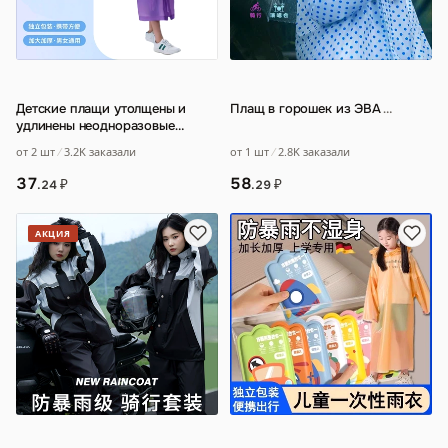
Детские плащи утолщены и
Плащ в горошек из ЭВА
…
удлинены неодноразовые
плащи 7-12 лет
от 1 шт
2.8K заказали
от 2 шт
3.2K заказали
58
37
₽
₽
.29
.24
АКЦИЯ