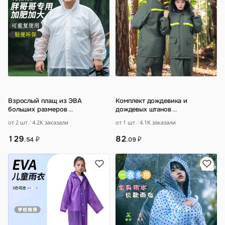
Взрослый плащ из ЭВА
Комплект дождевика и
больших размеров
…
дождевых штанов
…
от 2 шт
4.2K заказали
от 1 шт
4.1K заказали
129
82
₽
₽
.54
.09