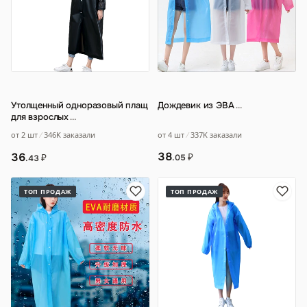
Утолщенный одноразовый плащ
Дождевик из ЭВА
…
для взрослых
…
от 4 шт
337K заказали
от 2 шт
346K заказали
38
36
₽
₽
.05
.43
ТОП ПРОДАЖ
ТОП ПРОДАЖ