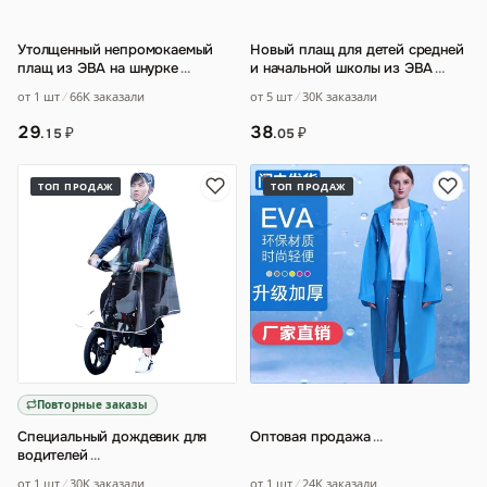
Утолщенный непромокаемый
Новый плащ для детей средней
плащ из ЭВА на шнурке
…
и начальной школы из ЭВА
…
от 1 шт
66K заказали
от 5 шт
30K заказали
29
38
₽
₽
.15
.05
ТОП ПРОДАЖ
ТОП ПРОДАЖ
Повторные заказы
Специальный дождевик для
Оптовая продажа
…
водителей
…
от 1 шт
24K заказали
от 1 шт
30K заказали