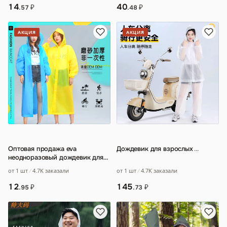
14
40
₽
₽
.57
.48
АКЦИЯ
АКЦИЯ
Оптовая продажа eva
Дождевик для взрослых
…
неодноразовый дождевик для
взрослых утолщение наружный
от 1 шт
4.7K заказали
от 1 шт
4.7K заказали
туризм портатив
…
145
12
₽
₽
.73
.95