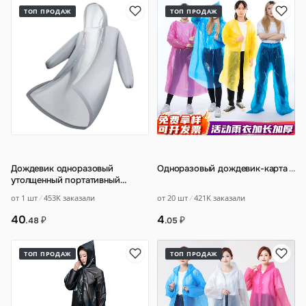
ТОП ПРОДАЖ
ТОП ПРОДАЖ
Дождевик одноразовый
Одноразовый дождевик-карта
…
утолщенный портативный
удлиненный для взрослых
от 20 шт
421K заказали
от 1 шт
453K заказали
цельный прозрачный пон
…
4
40
₽
₽
.05
.48
ТОП ПРОДАЖ
ТОП ПРОДАЖ