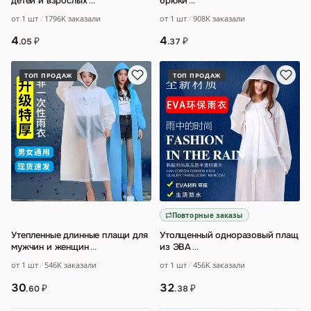
детей и взрослых
…
брюки
…
от 1 шт
1796K заказали
от 1 шт
908K заказали
4
4
₽
₽
.05
.37
ТОП ПРОДАЖ
ТОП ПРОДАЖ
Повторные заказы
Утепленные длинные плащи для
Утолщенный одноразовый плащ
мужчин и женщин
…
из ЭВА
…
от 1 шт
546K заказали
от 1 шт
456K заказали
30
32
₽
₽
.60
.38