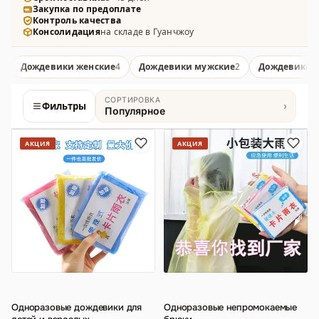
Закупка по предоплате
отражателями, выполненные из ПВХ, полиэстера и
Контроль качества
мембранных тканей.
Консолидация
на складе в Гуанчжоу
Дождевики женские
4
Дождевики мужские
2
Дождевики д
СОРТИРОВКА
Фильтры
›
Популярное
Товары
АКЦИЯ
АКЦИЯ
Одноразовые дождевики для
Одноразовые непромокаемые