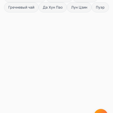
Гречневый чай
Да Хун Пао
Лун Цзин
Пуэр