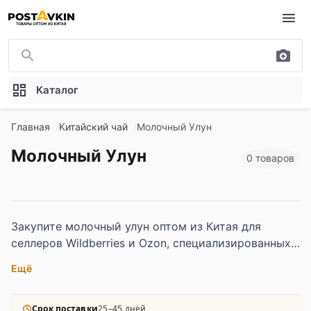
Перейти к основному содержимому
Каталог
Главная
Китайский чай
Молочный Улун
Молочный Улун
0 товаров
Закупите молочный улун оптом из Китая для
селлеров Wildberries и Ozon, специализированных
чайных магазинов и HoReCa — в ассортименте
Ещё
классические листовые сорта с кремовым
оттенком вкуса и аромата, а также варианты с
натуральными добавками: жасмином, ванилью,
Срок поставки
25–45 дней