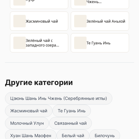
Чжень
(Серебрянные иглы)
Жасминовый чай
Зелёный чай Аньхой
Зелёный чай с
Те Гуань Инь
западного озера
Лунцзин
Другие категории
Цзюнь Шань Инь Чжень (Серебрянные иглы)
Жасминовый чай
Те Гуань Инь
Молочный Улун
Связанный чай
Хуан Шань Маофен
Белый чай
Билочунь