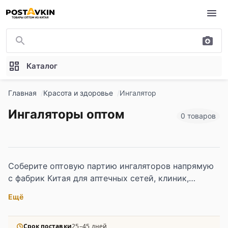
Перейти к основному содержимому
Каталог
Главная
Красота и здоровье
Ингалятор
Ингаляторы оптом
0 товаров
Соберите оптовую партию ингаляторов напрямую
с фабрик Китая для аптечных сетей, клиник,
медицинских центров и онлайн-магазинов
Ещё
здоровья. Ультразвуковые и компрессорные
модели, детские и взрослые версии, с разными
типами масок и насадок.
Срок поставки
25–45 дней