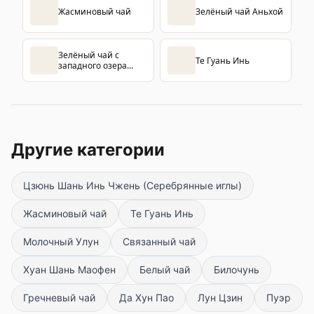
Жасминовый чай
Зелёный чай Аньхой
Зелёный чай с
Те Гуань Инь
западного озера
Лунцзин
Другие категории
Цзюнь Шань Инь Чжень (Серебрянные иглы)
Жасминовый чай
Те Гуань Инь
Молочный Улун
Связанный чай
Хуан Шань Маофен
Белый чай
Билочунь
Гречневый чай
Да Хун Пао
Лун Цзин
Пуэр