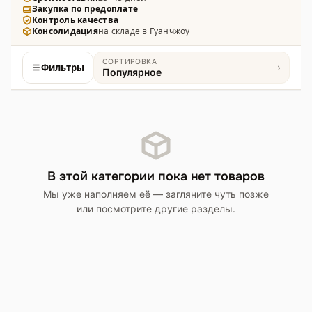
Закупка по предоплате
традиционной ферментацией, упаковка под бренд.
Контроль качества
Консолидация
на складе в Гуанчжоу
СОРТИРОВКА
Фильтры
›
Популярное
Товары
В этой категории пока нет товаров
Мы уже наполняем её — загляните чуть позже
или посмотрите другие разделы.