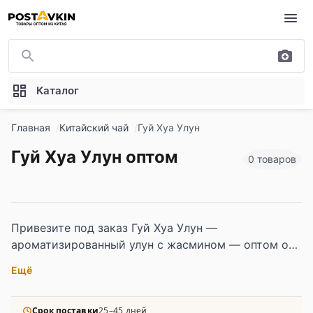
Перейти к основному содержимому
Каталог
Главная
Китайский чай
Гуй Хуа Улун
Гуй Хуа Улун оптом
0 товаров
Привезите под заказ Гуй Хуа Улун —
ароматизированный улун с жасмином — оптом от
китайских производителей для чайных магазинов,
Ещё
гастрономических точек и HoReCa. В
ассортименте листовые сорта с выраженным
цветочным букетом, многослойной заваркой и
Срок поставки
25–45 дней