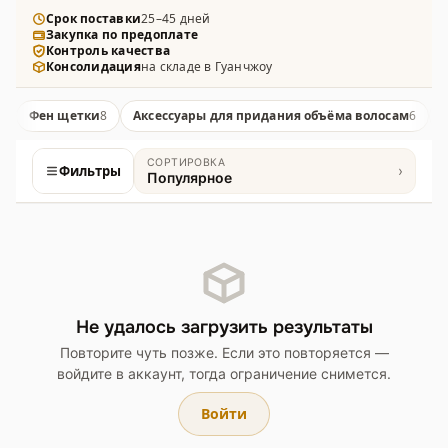
плойки, щипцы-гофре, приборы для плетения
Срок поставки
25–45 дней
Закупка по предоплате
косичек и аксессуары для объёма волос —
Контроль качества
решения для домашнего и профессионального
Консолидация
на складе в Гуанчжоу
использования.
Фен щетки
8
Аксессуары для придания объёма волосам
6
СОРТИРОВКА
Фильтры
›
Популярное
Товары
Не удалось загрузить результаты
Повторите чуть позже. Если это повторяется —
войдите в аккаунт, тогда ограничение снимется.
Войти