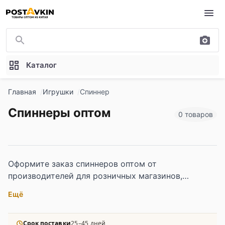
Перейти к основному содержимому
Каталог
Главная
Игрушки
Спиннер
Спиннеры оптом
0 товаров
Оформите заказ спиннеров оптом от
производителей для розничных магазинов,
школьных лавок, сувенирных точек и
Ещё
корпоративных закупок. В каталоге —
классические и улучшенные модели с
подшипниками, LED-подсветкой, уникальными
Срок поставки
25–45 дней