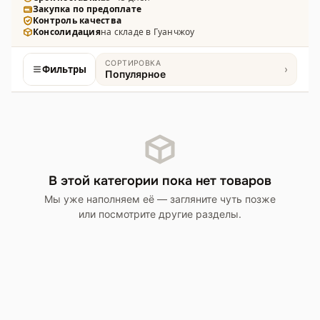
Закупка по предоплате
формами и материалами: металл, сплавы,
Контроль качества
полимеры.
Консолидация
на складе в Гуанчжоу
СОРТИРОВКА
Фильтры
›
Популярное
Товары
В этой категории пока нет товаров
Мы уже наполняем её — загляните чуть позже
или посмотрите другие разделы.