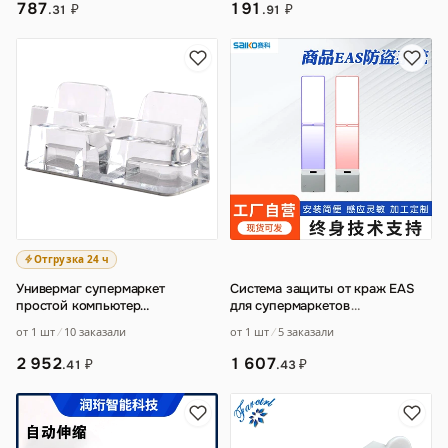
787
191
₽
₽
.31
.91
Отгрузка 24 ч
Универмаг супермаркет
Система защиты от краж EAS
простой компьютер
для супермаркетов
…
планшетный телефон
от 1 шт
10 заказали
от 1 шт
5 заказали
Противоугонная этикетка
торговы
…
2 952
1 607
₽
₽
.41
.43