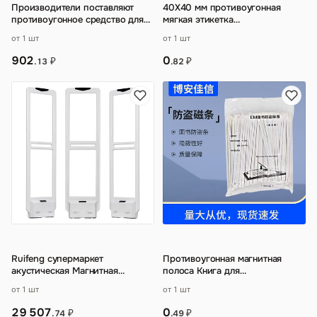
Производители поставляют
40X40 мм противоугонная
противоугонное средство для
мягкая этикетка
снятия пряжки с этикетки для
радиочастотная
от 1 шт
от 1 шт
супермар
…
противоугонная этикетка EAS
противо
…
902
0
₽
₽
.13
.82
Ruifeng супермаркет
Противоугонная магнитная
акустическая Магнитная
полоса Книга для
защитная дверь Одежда
супермаркетов Противоугонная
от 1 шт
от 1 шт
охранная сигнализация Кос
…
магнитная полоса Му
…
29 507
0
₽
₽
.74
.49