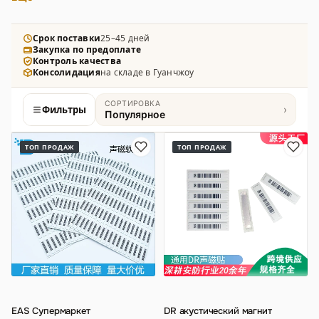
детекторы, разблокираторы и программное
обеспечение для безопасности торговых залов.
Срок поставки
25–45 дней
Закупка по предоплате
Контроль качества
Консолидация
на складе в Гуанчжоу
СОРТИРОВКА
Фильтры
›
Популярное
Товары
ТОП ПРОДАЖ
ТОП ПРОДАЖ
EAS Супермаркет
DR акустический магнит