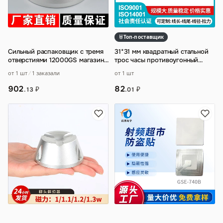
Топ-поставщик
Сильный распаковщик с тремя
31*31 мм квадратный стальной
отверстиями 12000GS магазин
трос часы противоугонный
одежды
супермаркет ювелирный
от 1 шт
1 заказали
от 1 шт
дисплей против
…
902
82
₽
₽
.13
.01