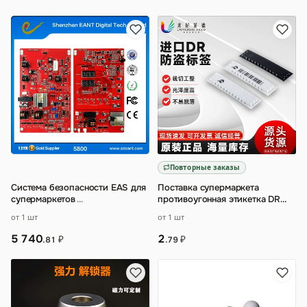
Повторные заказы
Система безопасности EAS для
Поставка супермаркета
супермаркетов
…
противоугонная этикетка DR
поддержка обработки ZLAPXS1
от 1 шт
от 1 шт
ZLAPXS2 импор
…
5 740
2
₽
₽
.81
.79