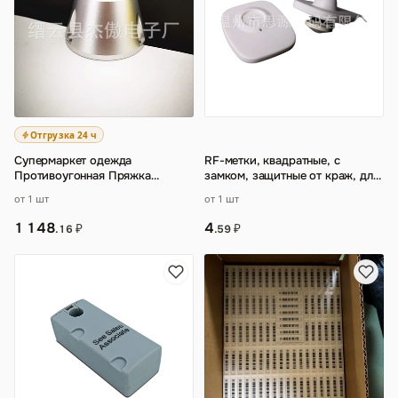
Отгрузка 24 ч
Супермаркет одежда
RF-метки, квадратные, с
Противоугонная Пряжка
замком, защитные от краж, для
сильное магнитное устройство
одежды в супермаркетах,
от 1 шт
от 1 шт
для разблокировки Пр
…
оптовые скид
…
1 148
4
₽
₽
.16
.59