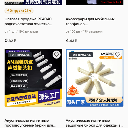
Отгрузка 24 ч
Оптовая продажа RF4040
Аксессуары для мобильных
радиочастотная этикетка
телефонов
…
мягкая этикетка наклейка для
от 1 шт
19K заказали
от 100 шт
17K заказали
косметического
…
0
4
₽
₽
.82
.43
ТОП ПРОДАЖ
ТОП ПРОДАЖ
Акустические магнитные
Акустические магнитные
противоугонные бирки для
защитные бирки для одежды в