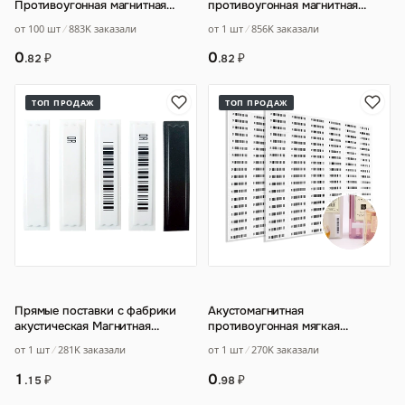
Противоугонная магнитная
противоугонная магнитная
полоса сильная липкая
полоса супермаркет
от 100 шт
883K заказали
от 1 шт
856K заказали
товарная Противоугонная эти
…
противоугонная магнитна
…
0
0
₽
₽
.82
.82
ТОП ПРОДАЖ
ТОП ПРОДАЖ
Прямые поставки с фабрики
Акустомагнитная
акустическая Магнитная
противоугонная мягкая
Противоугонная этикетка
этикетка DR
…
от 1 шт
281K заказали
от 1 шт
270K заказали
сильная вязкость
…
1
0
₽
₽
.15
.98