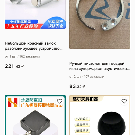
Небольшой красный замок
разблокирующее устройство
для сбора пряжки замка
от 1 шт
162 заказали
противоугона супе
…
Ручной пистолет для гвоздей
221
₽
.43
игла супермаркет акустический
Магнитный Противоугонный
от 2 шт
107 заказали
крючок
…
83
₽
.32