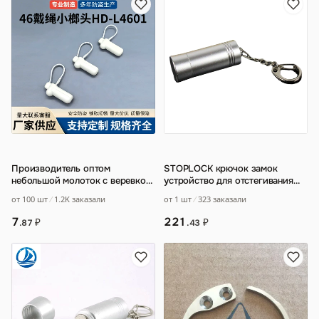
Производитель оптом
STOPLOCK крючок замок
небольшой молоток с веревкой
устройство для отстегивания
для супермаркета
Противоугонная этикетка мини-
от 100 шт
1.2K заказали
от 1 шт
323 заказали
противоугонная магнитная
…
отстегивате
…
7
221
₽
₽
.87
.43