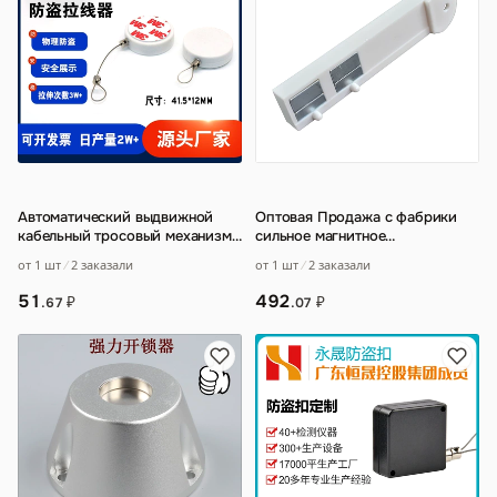
Автоматический выдвижной
Оптовая Продажа с фабрики
кабельный тросовый механизм
сильное магнитное
защиты от кражи Dongguan
разблокирующее устройство
от 1 шт
2 заказали
от 1 шт
2 заказали
Runheng для
…
аксессуары для мобил
…
51
492
₽
₽
.67
.07