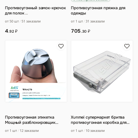
Противоугонный замок-крючок
Противоугонная пряжка для
для полок
…
одежды
от 50 шт
51 заказали
от 1 шт
31 заказали
4
705
₽
₽
.92
.30
Противоугонная этикетка
Xunmei супермаркет бритва
Мощный разблокировщик
противоугонная коробка для
Одежда для супермаркетов
защиты волос магнитная
от 1 шт
12 заказали
от 1 шт
10 заказали
Противоугонный сбор
…
коробка прозра
…