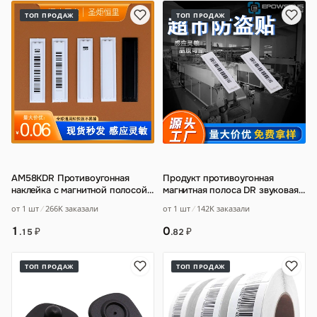
ТОП ПРОДАЖ
ТОП ПРОДАЖ
AM58KDR Противоугонная
Продукт противоугонная
наклейка с магнитной полосой
магнитная полоса DR звуковая
для супермаркетов Акусто-
магнитная противоугонная
от 1 шт
266K заказали
от 1 шт
142K заказали
магнитная Про
…
мягкая этикет
…
1
0
₽
₽
.15
.82
ТОП ПРОДАЖ
ТОП ПРОДАЖ