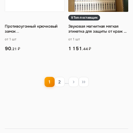
Топ-поставщик
Противоугонный крючковый
Звуковая магнитная мягкая
замок
…
этикетка для защиты от краж в
супермаркете
…
от 1 шт
от 1 шт
90
1 151
₽
₽
.21
.44
…
1
2