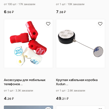
магазинов одежды
…
форме молотка для
от 100 шт
17K заказали
от 1 шт
10K заказали
супермаркетов
…
6
7
₽
₽
.56
.38
Аксессуары для мобильных
Круглая кабельная коробка
телефонов
…
Xudun
…
от 1 шт
3.3K заказали
от 1 шт
2.6K заказали
4
49
₽
₽
.26
.21