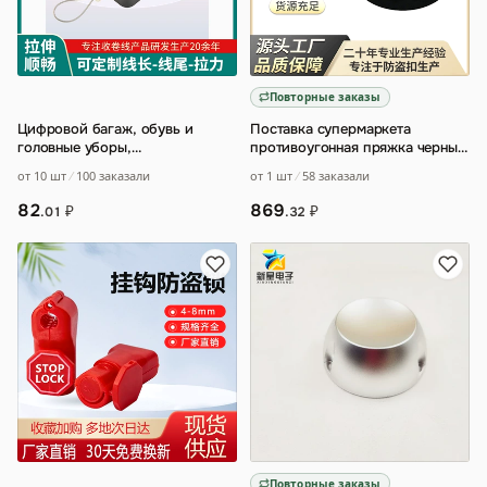
Повторные заказы
Цифровой багаж, обувь и
Поставка супермаркета
головные уборы,
противоугонная пряжка черный
противоугонная пряжка для
гольф 11000 магнитная
от 10 шт
100 заказали
от 1 шт
58 заказали
товаров в супермаркетах,
…
разборка для одеж
…
82
869
₽
₽
.01
.32
Повторные заказы