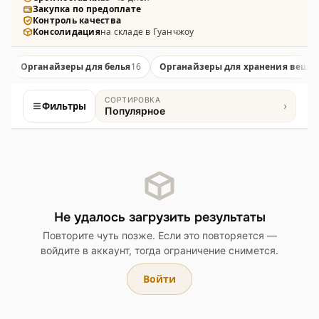
Закупка по предоплате
одежды — из нетканого материала, полиэстера,
Контроль качества
ПВХ и жёсткого картона, с различными
Консолидация
на складе в Гуанчжоу
отделениями и способами крепления.
Органайзеры для белья
16
Органайзеры для хранения веще
СОРТИРОВКА
Фильтры
›
Популярное
Товары
Не удалось загрузить результаты
Повторите чуть позже. Если это повторяется —
войдите в аккаунт, тогда ограничение снимется.
Войти