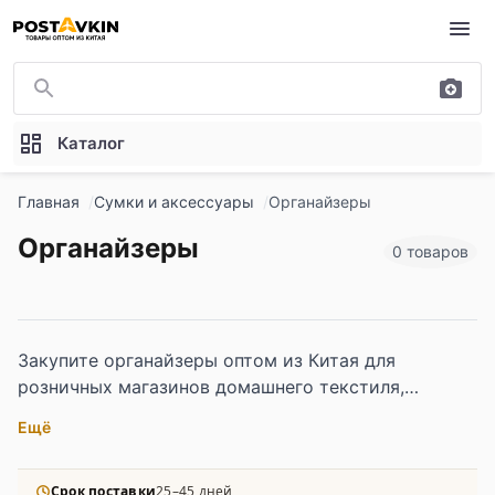
Перейти к основному содержимому
Каталог
Главная
Сумки и аксессуары
Органайзеры
Органайзеры
0 товаров
Закупите органайзеры оптом из Китая для
розничных магазинов домашнего текстиля,
интернет-площадок хранения и организационных
Ещё
решений, а также HoReCa-операторов. В
ассортименте органайзеры для белья, вещей,
косметики и обуви, а также ящики для хранения
Срок поставки
25–45 дней