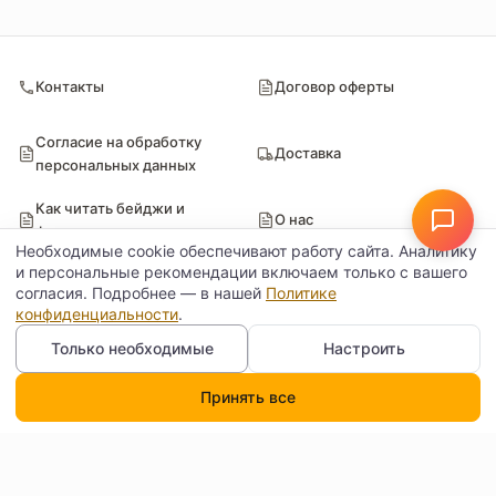
Контакты
Договор оферты
Согласие на обработку
Доставка
персональных данных
Как читать бейджи и
О нас
фильтры
Необходимые cookie обеспечивают работу сайта. Аналитику
и персональные рекомендации включаем только с вашего
Отзывы
FAQ
согласия. Подробнее — в нашей
Политике
конфиденциальности
.
Только необходимые
Настроить
Блог
Обратная связь
Принять все
Каталог
Поиск
Корзина
Профиль
Проверенные поставщики