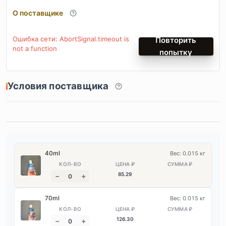
О поставщике
Ошибка сети: AbortSignal.timeout is
Повторить
not a function
попытку
Условия поставщика
40ml
Вес: 0.015 кг
85
.29
70ml
Вес: 0.015 кг
126
.30