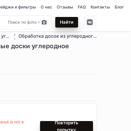
бейджи и фильтры
О нас
Отзывы
FAQ
Контакты
Блог
Найти
Поиск по фото
Композитный материал из углеродного волокна
Обработка досок из углеродного волокна с ЧПУ резьба DIY композитные доски углеродное волокно БПЛА продукты обработка углеродных пластин
ные доски углеродное
out is not a
Повторить
попытку