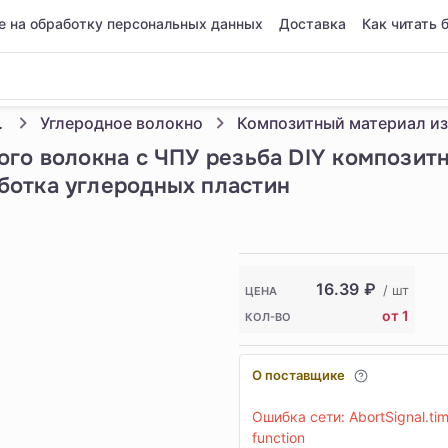
е на обработку персональных данных
Доставка
Как читать 
нность
Углеродное волокно
ого волокна с ЧПУ резьба DIY композит
ботка углеродных пластин
16.39
₽
/ шт
ЦЕНА
от 1
КОЛ-ВО
О поставщике
Ошибка сети: AbortSignal.time
function