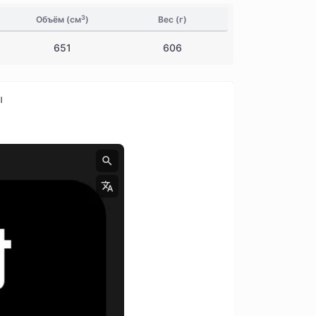
3
Объём (см
)
Вес (г)
651
606
ы