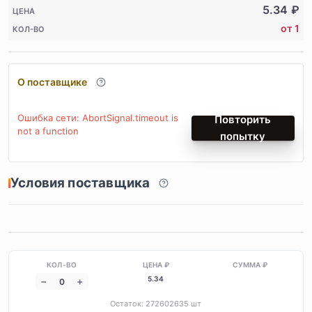
5.34
₽
ЦЕНА
от 1
КОЛ-ВО
О поставщике
Ошибка сети: AbortSignal.timeout is
Повторить
not a function
попытку
Условия поставщика
5
.34
Остаток:
272602635
шт