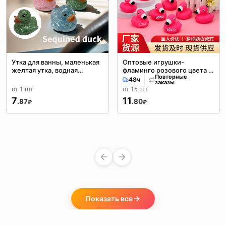
Утка для ванны, маленькая
Оптовые игрушки-
желтая утка, водная
фламинго розового цвета с
Повторные
игрушка, утка,
возможностью нанесения
48ч
заказы
трансграничная креативная
логотипа, виниловые
от 1 шт
от 15 шт
утка с блестками, утка для
игрушки для купания и игр с
7
11
.87
.80
ресниц, детская игрушка
водой для детей
₽
₽
для ванны, маленькая утка
Показать все