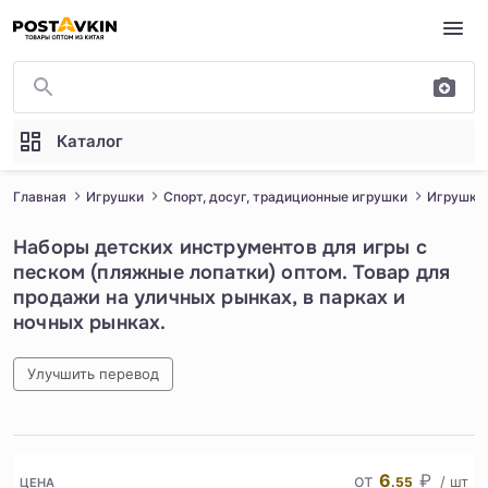
Перейти к основному содержимому
Каталог
Главная
Игрушки
Спорт, досуг, традиционные игрушки
Игрушки 
Наборы детских инструментов для игры с
песком (пляжные лопатки) оптом. Товар для
продажи на уличных рынках, в парках и
ночных рынках.
Улучшить перевод
1
/
5
от
6
₽
/ шт
.55
ЦЕНА