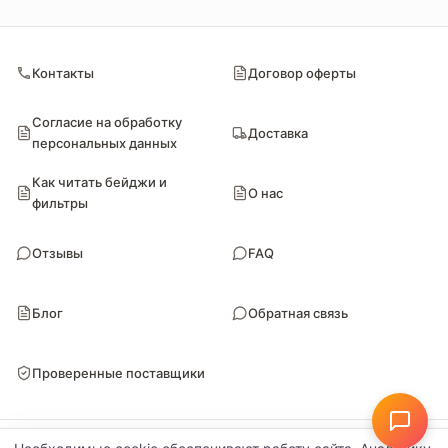
Контакты
Договор оферты
Согласие на обработку
Доставка
персональных данных
Как читать бейджи и
О нас
фильтры
Отзывы
FAQ
Блог
Обратная связь
Проверенные поставщики
© Поставкин 2026
ООО «Блитури» · ИНН 9102052170 · ОГРН 1149102107461