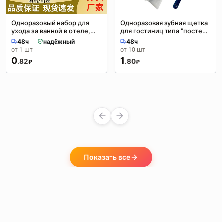
Одноразовый набор для
Одноразовая зубная щетка
ухода за ванной в отеле,
для гостиниц типа "постель
ватный тампон, пилочка
и завтрак" с кремовой
48ч
надёжный
48ч
для ногтей, макияж,
мягкой щетиной и широкой
от 1 шт
от 10 шт
хлопковые дорожные
головкой, набор
0
1
.82
.80
принадлежности,
одноразовых туалетных
₽
₽
портативные
принадлежностей для
гостиниц
Показать все