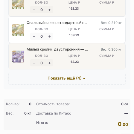
162
.23
Спальный вагон, стандартный номер [набор из трёх предметов — 1 упаковка], утолщённая защита от загрязнений
Вес: 0.210 кг
139
.29
Милый кролик, двусторонний — комплект из четырёх предметов для двух человек, 1 упаковка, подходит для комнаты с большой кроватью
Вес: 0.360 кг
162
.23
Показать ещё (4)
Кол-во:
0
Стоимость товара:
0
.00
Вес:
0 кг
Доставка по Китаю:
—
Итого:
0
.00