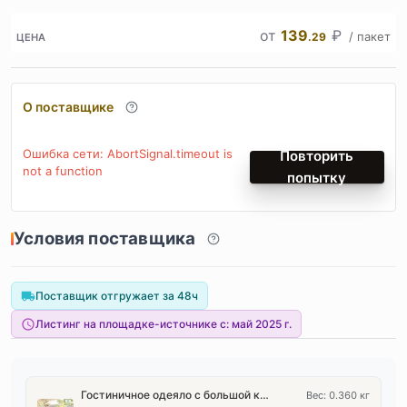
от
139
₽
/ пакет
.29
ЦЕНА
О поставщике
Ошибка сети: AbortSignal.timeout is
Повторить
not a function
попытку
Условия поставщика
Поставщик отгружает за 48ч
Листинг на площадке-источнике с:
май 2025 г.
Гостиничное одеяло с большой кроватью [набор из четырёх предметов, 1 упаковка], утолщённое, защищающее от загрязнений
Вес: 0.360 кг