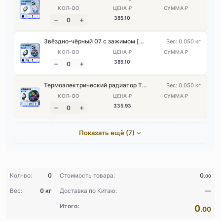
385
.10
Звёздно‑чёрный 07 с зажимом [настоящее замораживание*разгонное охлаждение*3 режима, регулируемый цифровой дисплей]
Вес: 0.050 кг
385
.10
Термоэлектрический радиатор TL33 с зажимом — чёрный
Вес: 0.050 кг
335
.93
Показать ещё (7)
Кол-во:
0
Стоимость товара:
0
.00
Вес:
0 кг
Доставка по Китаю:
—
Итого:
0
.00