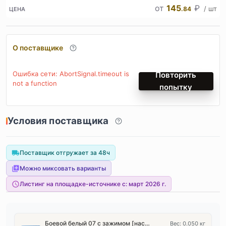
от
145
₽
/ шт
.84
ЦЕНА
О поставщике
Ошибка сети: AbortSignal.timeout is
Повторить
not a function
попытку
Условия поставщика
Поставщик отгружает за 48ч
Можно миксовать варианты
Листинг на площадке-источнике с:
март 2026 г.
Боевой белый 07 с зажимом [настоящее замораживание*сверхбыстрое охлаждение*3 режима регулировки, цифровой дисплей]
Вес: 0.050 кг