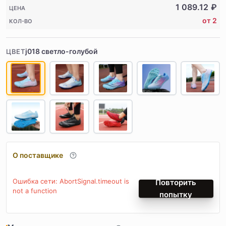
1 089.12
₽
ЦЕНА
от 2
КОЛ-ВО
j018 светло-голубой
ЦВЕТ
О поставщике
Ошибка сети: AbortSignal.timeout is
Повторить
not a function
попытку