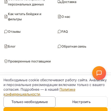
Доставка
персональных данных
Как читать бейджи и
О нас
фильтры
Отзывы
FAQ
Блог
Обратная связь
Проверенные поставщики
© Поставкин 2026
ООО «Блитури» · ИНН 9102052170 · ОГРН 1149102107461
Необходимые cookie обеспечивают работу сайта. Аналитику
Настройки данных
Политика конфиденциальности
и персональные рекомендации включаем только с вашего
согласия. Подробнее — в нашей
Политике
конфиденциальности
.
Только необходимые
Настроить