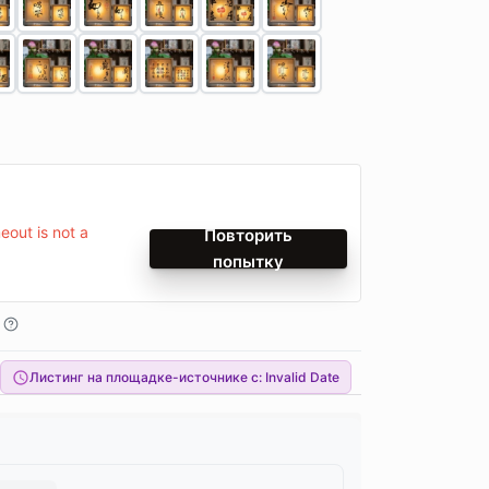
out is not a
Повторить
попытку
Листинг на площадке-источнике с:
Invalid Date