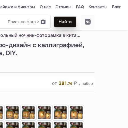
бейджи и фильтры
О нас
Отзывы
FAQ
Контакты
Блог
Найти
Поиск по фото
Настольный ночник-фоторамка в китайском национальном стиле. Ретро-дизайн с каллиграфией, атмосферный светильник. Творческий подарок на заказ, ручная работа, DIY.
ро-дизайн с каллиграфией,
, DIY.
от
281
₽
/ набор
.74