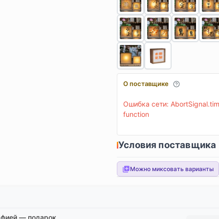
О поставщике
Ошибка сети: AbortSignal.time
function
Условия поставщика
Можно миксовать варианты
афией — подарок,