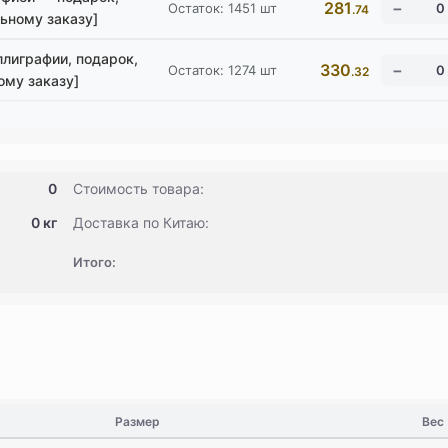
281
Остаток:
1451
шт
.74
ьному заказу]
ллиграфии, подарок,
330
Остаток:
1274
шт
.32
ому заказу]
0
Стоимость товара:
0 кг
Доставка по Китаю:
Итого:
Размер
Вес 