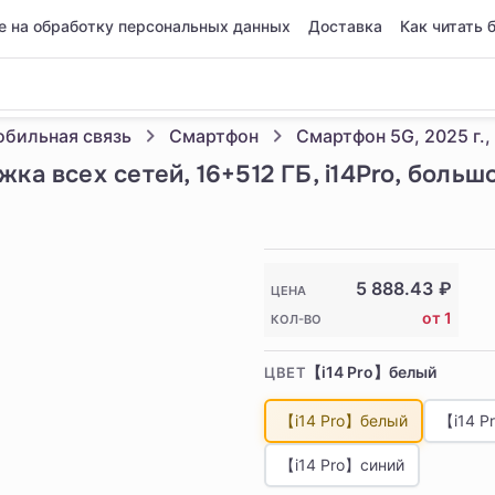
е на обработку персональных данных
Доставка
Как читать 
бильная связь
Смартфон
жка всех сетей, 16+512 ГБ, i14Pro, боль
5 888.43
₽
ЦЕНА
от 1
КОЛ-ВО
【i14 Pro】белый
ЦВЕТ
【i14 Pro】белый
【i14 P
【i14 Pro】синий