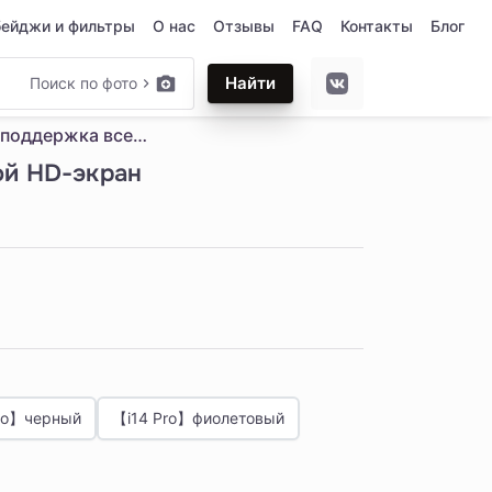
бейджи и фильтры
О нас
Отзывы
FAQ
Контакты
Блог
Найти
Поиск по фото
Смартфон 5G, 2025 г., поддержка всех сетей, 16+512 ГБ, i14Pro, большой HD-экран
шой HD-экран
ro】черный
【i14 Pro】фиолетовый