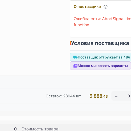
О поставщике
Ошибка сети: AbortSignal.time
function
Условия поставщика
Поставщик отгружает за 48ч
Можно миксовать варианты
5 888
Остаток:
28944
шт
.43
0
Стоимость товара: