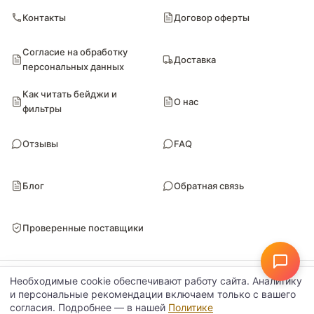
Контакты
Договор оферты
Согласие на обработку
Доставка
персональных данных
Как читать бейджи и
О нас
фильтры
Отзывы
FAQ
Блог
Обратная связь
Проверенные поставщики
© Поставкин 2026
ООО «Блитури» · ИНН 9102052170 · ОГРН 1149102107461
Необходимые cookie обеспечивают работу сайта. Аналитику
Настройки данных
Политика конфиденциальности
и персональные рекомендации включаем только с вашего
согласия. Подробнее — в нашей
Политике