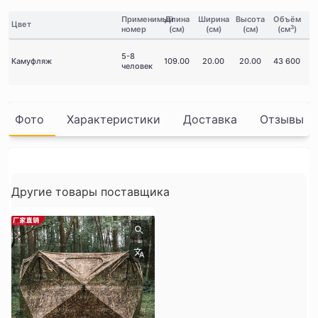
Применимый
Длина
Ширина
Высота
Объём
Цвет
В
3
номер
(см)
(см)
(см)
(см
)
5-8
Камуфляж
109.00
20.00
20.00
43 600
человек
Фото
Характеристики
Доставка
Отзывы
Другие товары поставщика