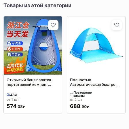
Товары из этой категории
Открытый баня палатка
Полностью
портативный кемпинг
Автоматическая быстро
Туалет палатка
открывающаяся палатка
Повторные
переодевание душ
Бесплатный Кемпинг пляж
48ч
заказы
переодевание крышка
солнцезащитный крем
от 1 шт
от 2 шт
рыбалка теплая палатка
палатка Открытый Кемпинг
574
688
.08
.90
₽
производители палаток
₽