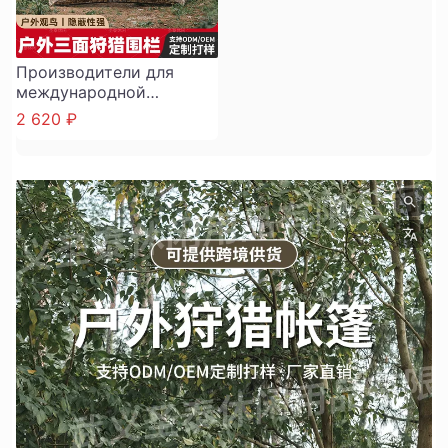
Производители для
международной
торговли могут
2 620 ₽
изготовить на