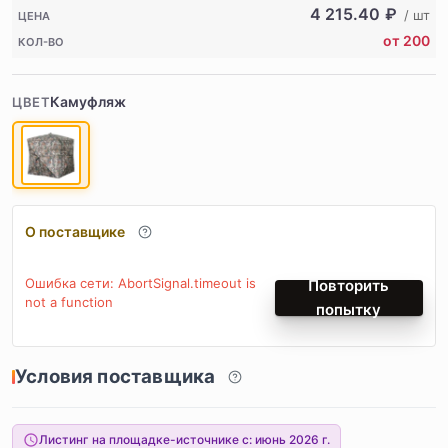
4 215.40
₽
/ шт
ЦЕНА
от 200
КОЛ-ВО
Камуфляж
ЦВЕТ
О поставщике
Ошибка сети: AbortSignal.timeout is
Повторить
not a function
попытку
Условия поставщика
Листинг на площадке-источнике с:
июнь 2026 г.