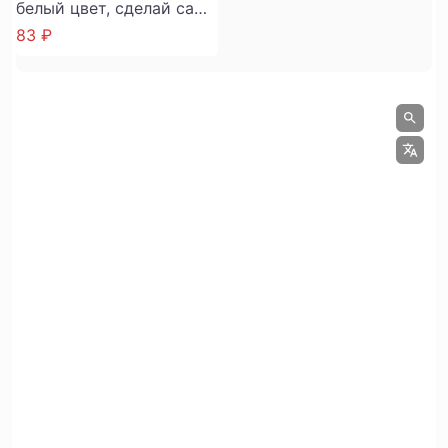
белый цвет, сделай сам,
украшенный вруч
83 ₽