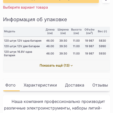
Выберите вариант товара
Информация об упаковке
Длина
Ширина
Высота
Объём
Модель
Вес (г)
3
(см)
(см)
(см)
(см
)
120 штук 12V одна батарея
46.00
39.50
11.00
19 987
5830
120 штук 12V две батареи
46.00
39.50
11.00
19 987
5990
120 штук 16.8V одна
46.00
39.50
11.00
19 987
5930
батарея
Показать ещё (13)
Фото
Характеристики
Доставка
Отзывы
Наша компания профессионально производит
различные электроинструменты, наборы литий-