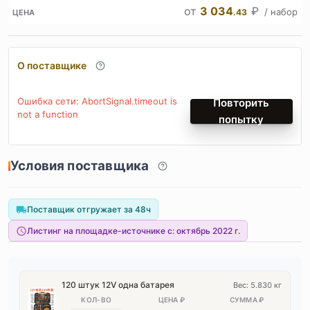
от
3 034
₽
/ набор
.43
ЦЕНА
О поставщике
Ошибка сети: AbortSignal.timeout is
Повторить
not a function
попытку
Условия поставщика
Поставщик отгружает за 48ч
Листинг на площадке-источнике с:
октябрь 2022 г.
120 штук 12V одна батарея
Вес: 5.830 кг