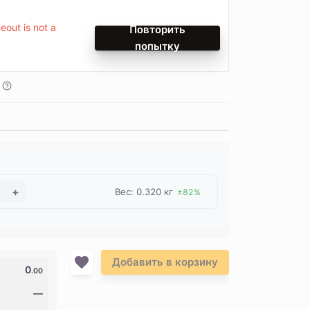
out is not a
Повторить
попытку
Вес: 0.320 кг
±82%
Добавить в корзину
0
.00
—