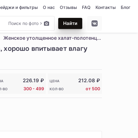
бейджи и фильтры
О нас
Отзывы
FAQ
Контакты
Блог
Найти
Поиск по фото
Женское утолщенное халат-полотенце на бретелях, коралловый флис, хорошо впитывает влагу
, хорошо впитывает влагу
226.19
₽
212.08
₽
НА
ЦЕНА
300 - 499
от 500
Л-ВО
КОЛ-ВО