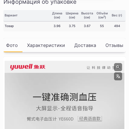
Информация об упаковке
Длина
Ширина
Высота
Объём
Вариант
Вес (г)
3
(см)
(см)
(см)
(см
)
Товар
3.96
3.75
3.67
55
494
Фото
Характеристики
Доставка
Отзывы