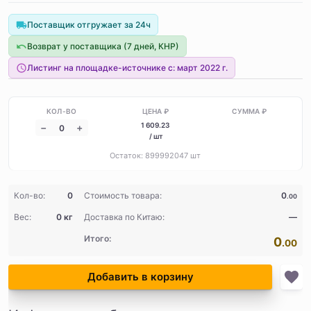
Поставщик отгружает за 24ч
Возврат у поставщика (7 дней, КНР)
Листинг на площадке-источнике с:
март 2022 г.
1 609
.23
/ шт
Остаток:
899992047
шт
Кол-во:
0
Стоимость товара:
0
.00
Вес:
0 кг
Доставка по Китаю:
—
Итого:
0
.00
Добавить в корзину