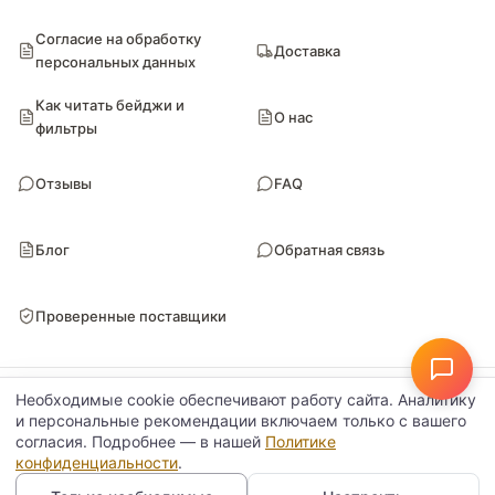
Согласие на обработку
Доставка
персональных данных
Как читать бейджи и
О нас
фильтры
Отзывы
FAQ
Блог
Обратная связь
Проверенные поставщики
© Поставкин 2026
ООО «Блитури» · ИНН 9102052170 · ОГРН 1149102107461
Необходимые cookie обеспечивают работу сайта. Аналитику
Настройки данных
Политика конфиденциальности
и персональные рекомендации включаем только с вашего
согласия. Подробнее — в нашей
Политике
конфиденциальности
.