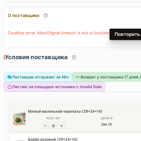
О поставщике
Ошибка сети: AbortSignal.timeout is not a function
Повторить
Условия поставщика
Поставщик отгружает за 48ч
Возврат у поставщика (7 дней,
Листинг на площадке-источнике с:
Invalid Date
Милый маленький черепаха (29*24*14)
294
.70
Барби розовый (29*24*14)