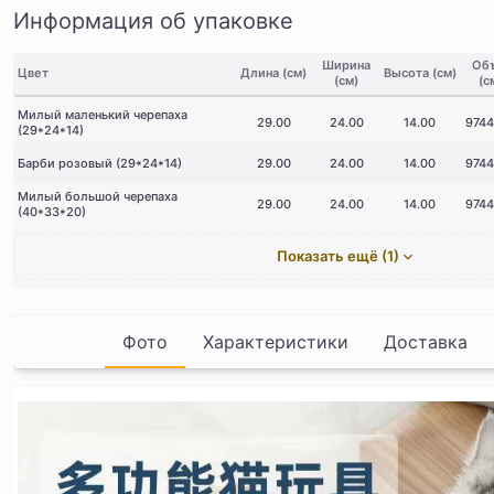
Информация об упаковке
Ширина
Об
Цвет
Длина (см)
Высота (см)
(см)
(с
Милый маленький черепаха
29.00
24.00
14.00
9744
(29*24*14)
Барби розовый (29*24*14)
29.00
24.00
14.00
9744
Милый большой черепаха
29.00
24.00
14.00
9744
(40*33*20)
Показать ещё (1)
Фото
Характеристики
Доставка