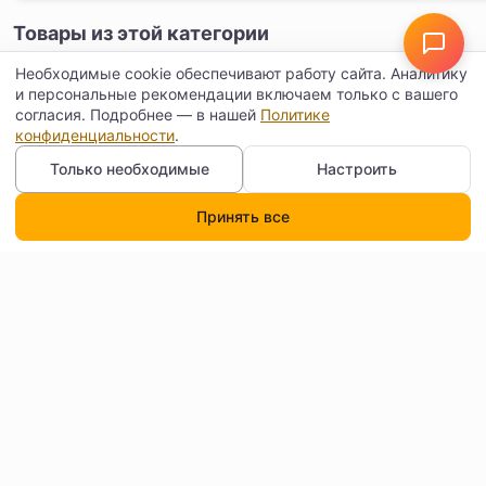
Товары из этой категории
Необходимые cookie обеспечивают работу сайта. Аналитику
и персональные рекомендации включаем только с вашего
согласия. Подробнее — в нашей
Политике
конфиденциальности
.
Только необходимые
Настроить
Принять все
Каталог
Поиск
Корзина
Профиль
Готовый к использованию
Кошка плюшевые
производителем радужный шарик из
моделирования м
Повторн
пенопласта EVA, красочный
домашнее животн
48ч
48ч
заказы
микроэластичный кошачий мяч для
игрушка Плюшев
от 50 шт
от 1200 шт
царапания и кусания, бесшумный мяч из
мыши