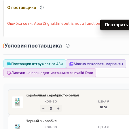
О поставщике
Ошибка сети: AbortSignal.timeout is not a function
Повторить
Условия поставщика
Поставщик отгружает за 48ч
Можно миксовать варианты
Листинг на площадке-источнике с:
Invalid Date
Коробочная серебристо-белая
10
.52
Черный в коробке