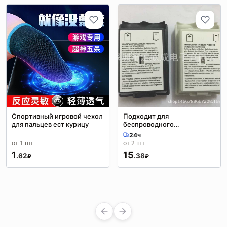
Спортивный игровой чехол
Подходит для
для пальцев ест курицу
беспроводного
контроллера XBOX360,
24ч
задняя крышка для
от 1 шт
от 2 шт
батареек XBOX360, крышка
1
15
.62
.38
батарейного отсека
₽
₽
XBOX360, батарея для
контроллера XBOX360.