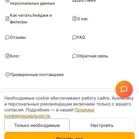
персональных данных
Как читать бейджи и
О нас
фильтры
Отзывы
FAQ
Блог
Обратная связь
Проверенные поставщики
© Поставкин 2026
ООО «Блитури» · ИНН 9102052170 · ОГРН 1149102107461
Необходимые cookie обеспечивают работу сайта. Аналитику
Настройки данных
Политика конфиденциальности
и персональные рекомендации включаем только с вашего
согласия. Подробнее — в нашей
Политике
конфиденциальности
.
Только необходимые
Настроить
Принять все